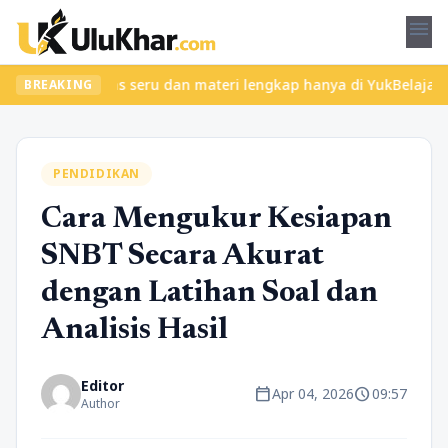
menu
emukan kelas seru dan materi lengkap hanya di YukBelajar.com. Mu
BREAKING
PENDIDIKAN
Cara Mengukur Kesiapan
SNBT Secara Akurat
dengan Latihan Soal dan
Analisis Hasil
Editor
calendar_today
schedule
Apr 04, 2026
09:57
Author