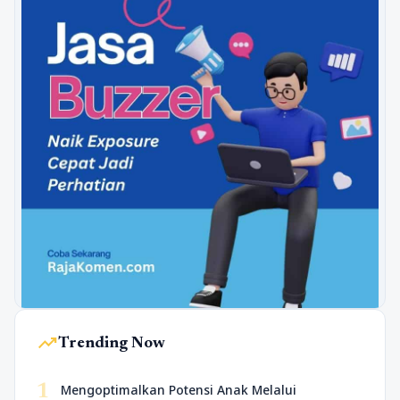
trending_up
Trending Now
1
Mengoptimalkan Potensi Anak Melalui