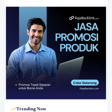
trending_up
Trending Now