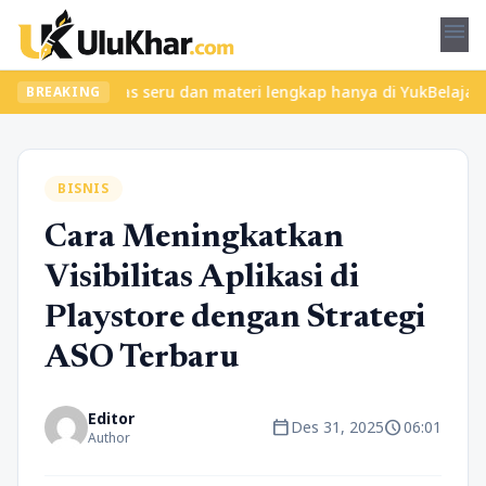
menu
ukan kelas seru dan materi lengkap hanya di YukBelajar.com. Mula
BREAKING
BISNIS
Cara Meningkatkan
Visibilitas Aplikasi di
Playstore dengan Strategi
ASO Terbaru
Editor
calendar_today
schedule
Des 31, 2025
06:01
Author