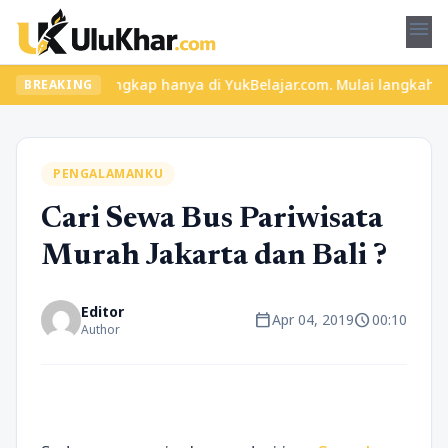
menu
engkap hanya di YukBelajar.com. Mulai langkah suksesmu hari ini!
BREAKING
PENGALAMANKU
Cari Sewa Bus Pariwisata
Murah Jakarta dan Bali ?
Editor
calendar_today
schedule
Apr 04, 2019
00:10
Author