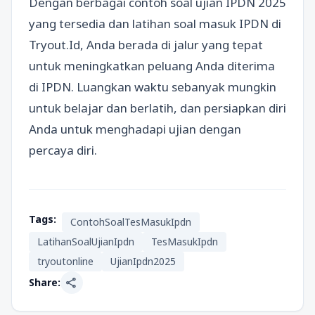
Dengan berbagai contoh soal ujian IPDN 2025
yang tersedia dan latihan soal masuk IPDN di
Tryout.Id, Anda berada di jalur yang tepat
untuk meningkatkan peluang Anda diterima
di IPDN. Luangkan waktu sebanyak mungkin
untuk belajar dan berlatih, dan persiapkan diri
Anda untuk menghadapi ujian dengan
percaya diri.
Tags:
ContohSoalTesMasukIpdn
LatihanSoalUjianIpdn
TesMasukIpdn
tryoutonline
UjianIpdn2025
share
Share: