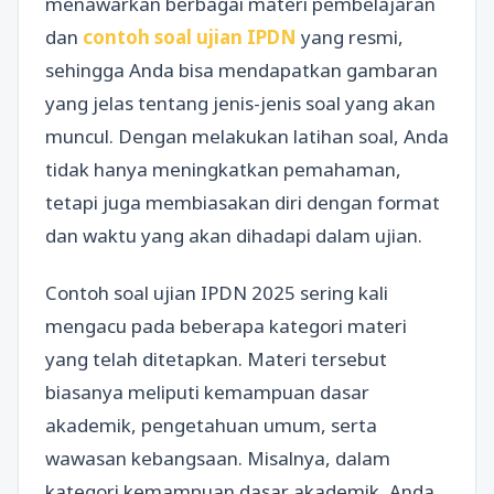
menawarkan berbagai materi pembelajaran
dan
contoh soal ujian IPDN
yang resmi,
sehingga Anda bisa mendapatkan gambaran
yang jelas tentang jenis-jenis soal yang akan
muncul. Dengan melakukan latihan soal, Anda
tidak hanya meningkatkan pemahaman,
tetapi juga membiasakan diri dengan format
dan waktu yang akan dihadapi dalam ujian.
Contoh soal ujian IPDN 2025 sering kali
mengacu pada beberapa kategori materi
yang telah ditetapkan. Materi tersebut
biasanya meliputi kemampuan dasar
akademik, pengetahuan umum, serta
wawasan kebangsaan. Misalnya, dalam
kategori kemampuan dasar akademik, Anda