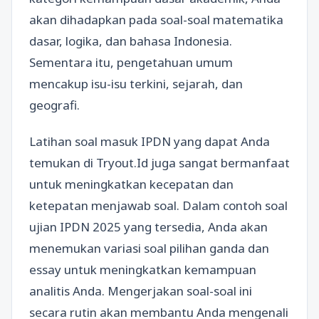
akan dihadapkan pada soal-soal matematika
dasar, logika, dan bahasa Indonesia.
Sementara itu, pengetahuan umum
mencakup isu-isu terkini, sejarah, dan
geografi.
Latihan soal masuk IPDN yang dapat Anda
temukan di Tryout.Id juga sangat bermanfaat
untuk meningkatkan kecepatan dan
ketepatan menjawab soal. Dalam contoh soal
ujian IPDN 2025 yang tersedia, Anda akan
menemukan variasi soal pilihan ganda dan
essay untuk meningkatkan kemampuan
analitis Anda. Mengerjakan soal-soal ini
secara rutin akan membantu Anda mengenali