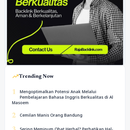
trending_up
Trending Now
1
Mengoptimalkan Potensi Anak Melalui
Pembelajaran Bahasa Inggris Berkualitas di Al
Masoem
2
Cemilan Manis Orang Bandung
3
Sering Meminum Obat Herbal? Perhatikan Hal-