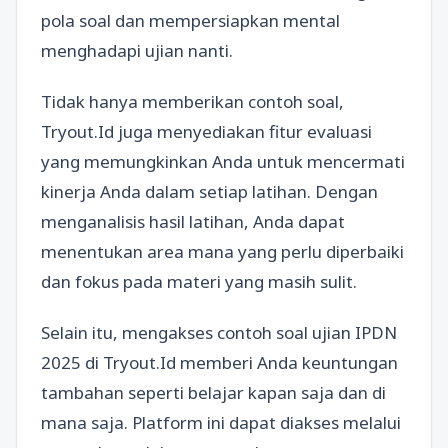
pola soal dan mempersiapkan mental
menghadapi ujian nanti.
Tidak hanya memberikan contoh soal,
Tryout.Id juga menyediakan fitur evaluasi
yang memungkinkan Anda untuk mencermati
kinerja Anda dalam setiap latihan. Dengan
menganalisis hasil latihan, Anda dapat
menentukan area mana yang perlu diperbaiki
dan fokus pada materi yang masih sulit.
Selain itu, mengakses contoh soal ujian IPDN
2025 di Tryout.Id memberi Anda keuntungan
tambahan seperti belajar kapan saja dan di
mana saja. Platform ini dapat diakses melalui