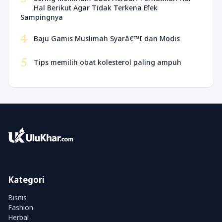
Hal Berikut Agar Tidak Terkena Efek
Sampingnya
4
Baju Gamis Muslimah Syarâ€™I dan Modis
5
Tips memilih obat kolesterol paling ampuh
Kategori
Bisnis
Fashion
Herbal