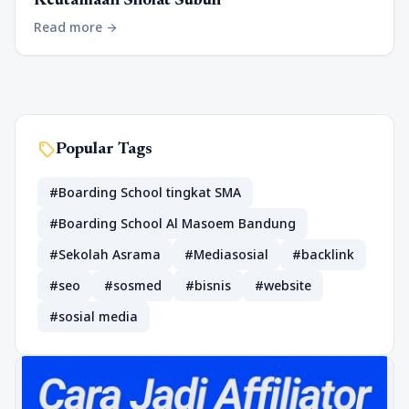
Keutamaan Sholat Subuh
Read more
arrow_forward
sell
Popular Tags
#Boarding School tingkat SMA
#Boarding School Al Masoem Bandung
#Sekolah Asrama
#Mediasosial
#backlink
#seo
#sosmed
#bisnis
#website
#sosial media