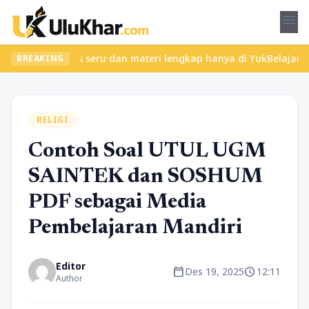
menu
emukan kelas seru dan materi lengkap hanya di YukBelajar.com. Mu
BREAKING
RELIGI
Contoh Soal UTUL UGM
SAINTEK dan SOSHUM
PDF sebagai Media
Pembelajaran Mandiri
Editor
calendar_today
schedule
Des 19, 2025
12:11
Author