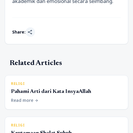
akademik dan emosional secara seimbang.
share
Share:
Related Articles
RELIGI
Pahami Arti dari Kata InsyaAllah
Read more
arrow_forward
RELIGI