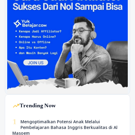
trending_up
Trending Now
1
Mengoptimalkan Potensi Anak Melalui
Pembelajaran Bahasa Inggris Berkualitas di Al
Masoem