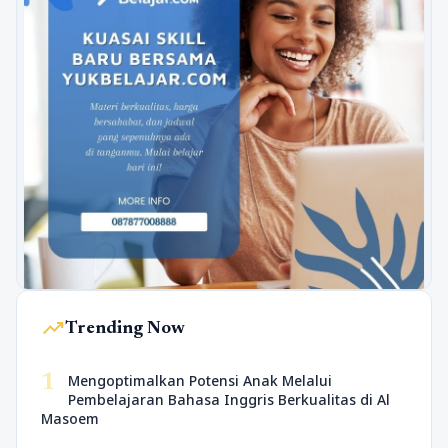
trending_up
Trending Now
1
Mengoptimalkan Potensi Anak Melalui
Pembelajaran Bahasa Inggris Berkualitas di Al
Masoem