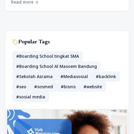
Read more
arrow_forward
sell
Popular Tags
#Boarding School tingkat SMA
#Boarding School Al Masoem Bandung
#Sekolah Asrama
#Mediasosial
#backlink
#seo
#sosmed
#bisnis
#website
#sosial media