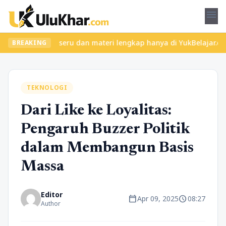
menu
kan kelas seru dan materi lengkap hanya di YukBelajar.com. Mulai
BREAKING
TEKNOLOGI
Dari Like ke Loyalitas:
Pengaruh Buzzer Politik
dalam Membangun Basis
Massa
Editor
calendar_today
schedule
Apr 09, 2025
08:27
Author