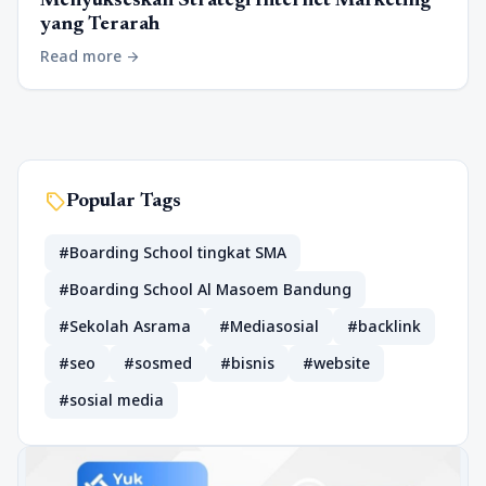
Menyukseskan Strategi Internet Marketing
yang Terarah
Read more
arrow_forward
sell
Popular Tags
#Boarding School tingkat SMA
#Boarding School Al Masoem Bandung
#Sekolah Asrama
#Mediasosial
#backlink
#seo
#sosmed
#bisnis
#website
#sosial media