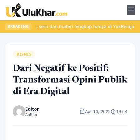
menu
ukan kelas seru dan materi lengkap hanya di YukBelajar.com. Mula
BREAKING
BISNIS
Dari Negatif ke Positif:
Transformasi Opini Publik
di Era Digital
Editor
calendar_today
schedule
Apr 10, 2025
13:03
Author