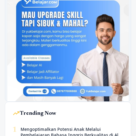
trending_up
Trending Now
1
Mengoptimalkan Potensi Anak Melalui
Pembelajaran Bahasa Inggris Berkualitas di Al