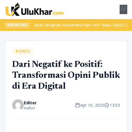
menu
ar.com. Mulai langkah suksesmu hari ini! • Mau lulus? Latih diri
BREAKING
BISNIS
Dari Negatif ke Positif:
Transformasi Opini Publik
di Era Digital
Editor
calendar_today
schedule
Apr 10, 2025
13:03
Author