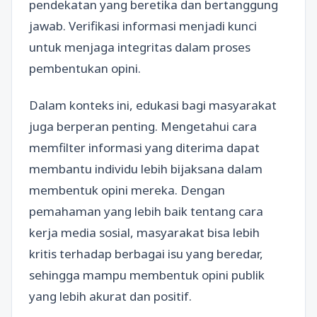
pendekatan yang beretika dan bertanggung
jawab. Verifikasi informasi menjadi kunci
untuk menjaga integritas dalam proses
pembentukan opini.
Dalam konteks ini, edukasi bagi masyarakat
juga berperan penting. Mengetahui cara
memfilter informasi yang diterima dapat
membantu individu lebih bijaksana dalam
membentuk opini mereka. Dengan
pemahaman yang lebih baik tentang cara
kerja media sosial, masyarakat bisa lebih
kritis terhadap berbagai isu yang beredar,
sehingga mampu membentuk opini publik
yang lebih akurat dan positif.