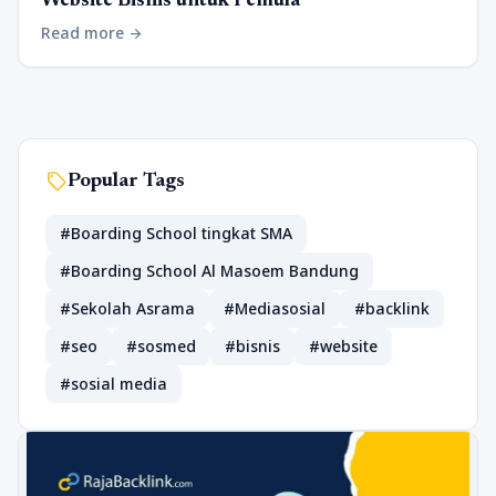
Website Bisnis untuk Pemula
Read more
arrow_forward
sell
Popular Tags
#Boarding School tingkat SMA
#Boarding School Al Masoem Bandung
#Sekolah Asrama
#Mediasosial
#backlink
#seo
#sosmed
#bisnis
#website
#sosial media