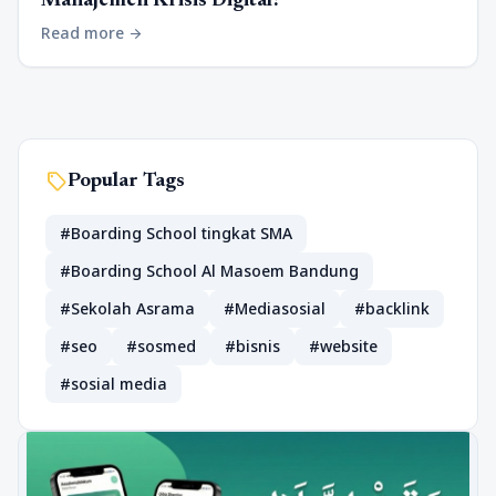
Manajemen Krisis Digital?
Read more
arrow_forward
sell
Popular Tags
#Boarding School tingkat SMA
#Boarding School Al Masoem Bandung
#Sekolah Asrama
#Mediasosial
#backlink
#seo
#sosmed
#bisnis
#website
#sosial media