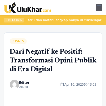
menu
an kelas seru dan materi lengkap hanya di YukBelajar.com. Mulai 
BREAKING
BISNIS
Dari Negatif ke Positif:
Transformasi Opini Publik
di Era Digital
Editor
calendar_today
schedule
Apr 10, 2025
13:03
Author