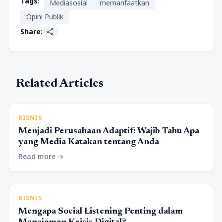
Tags:
Mediasosial
memanfaatkan
Opini Publik
share
Share:
Related Articles
BISNIS
Menjadi Perusahaan Adaptif: Wajib Tahu Apa
yang Media Katakan tentang Anda
Read more
arrow_forward
BISNIS
Mengapa Social Listening Penting dalam