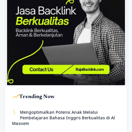
trending_up
Trending Now
1
Mengoptimalkan Potensi Anak Melalui
Pembelajaran Bahasa Inggris Berkualitas di Al
Masoem