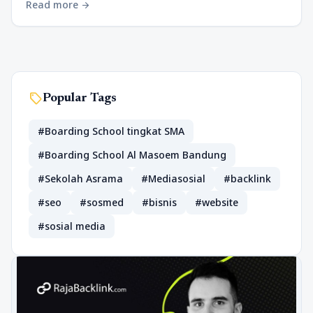
Read more
arrow_forward
sell
Popular Tags
#Boarding School tingkat SMA
#Boarding School Al Masoem Bandung
#Sekolah Asrama
#Mediasosial
#backlink
#seo
#sosmed
#bisnis
#website
#sosial media