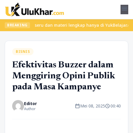
menu
kan kelas seru dan materi lengkap hanya di YukBelajar.com. Mulai
BREAKING
BISNIS
Efektivitas Buzzer dalam
Menggiring Opini Publik
pada Masa Kampanye
Editor
calendar_today
schedule
Mei 08, 2025
00:40
Author