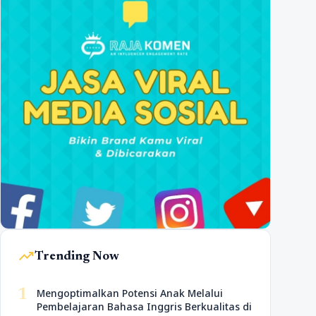
trending_up
Trending Now
1
Mengoptimalkan Potensi Anak Melalui
Pembelajaran Bahasa Inggris Berkualitas di