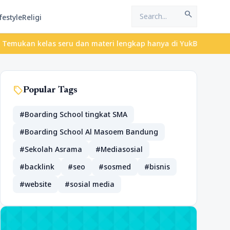
search
festyle
Religi
elas seru dan materi lengkap hanya di YukBelajar.com. Mulai lang
sell
Popular Tags
#Boarding School tingkat SMA
#Boarding School Al Masoem Bandung
#Sekolah Asrama
#Mediasosial
#backlink
#seo
#sosmed
#bisnis
#website
#sosial media