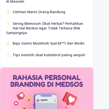
Al Masoem
2
Cemilan Manis Orang Bandung
3
Sering Meminum Obat Herbal? Perhatikan
Hal-Hal Berikut Agar Tidak Terkena Efek
Sampingnya
4
Baju Gamis Muslimah Syarâ€™I dan Modis
5
Tips memilih obat kolesterol paling ampuh