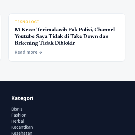
TEKNOLOGI
M Kece: Terimakasih Pak Polisi, Channel
Youtube Saya Tidak di Take Down dan
Rekening Tidak Diblokir
Read more
arrow_forward
Kategori
Bisnis
Fashion
Herbal
Kecantikan
Kesehatan