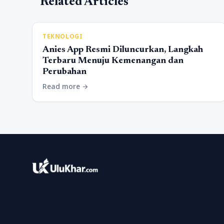
Related Articles
TEKNOLOGI
Anies App Resmi Diluncurkan, Langkah
Terbaru Menuju Kemenangan dan
Perubahan
Read more
arrow_forward