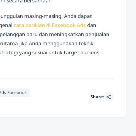
rm secara bersamaan.
unggulan masing-masing, Anda dapat
genai
cara beriklan di Facebook Ads
dan
 pelanggan baru dan meningkatkan penjualan
terutama jika Anda menggunakan teknik
rategi yang sesuai untuk target audiens
 Ads Facebook
share
Share: