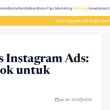
Home
Berita
Pendidikan
Bisnis
Tips Marketing
Teknologi
Kesehatan
Li
Ingin upgrade skill tanpa ribet? Temukan k
s Instagram Ads:
ok untuk
calendar_today
schedule
Apr 08, 2025
09:05