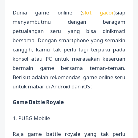
Dunia game online (
slot gacor
)siap
menyambutmu dengan beragam
petualangan seru yang bisa dinikmati
bersama. Dengan smartphone yang semakin
canggih, kamu tak perlu lagi terpaku pada
konsol atau PC untuk merasakan keseruan
bermain game bersama teman-teman.
Berikut adalah rekomendasi game online seru
untuk mabar di Android dan iOS :
Game Battle Royale
1. PUBG Mobile
Raja game battle royale yang tak perlu