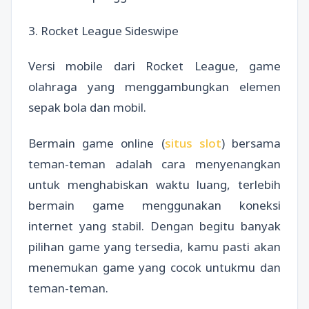
3. Rocket League Sideswipe
Versi mobile dari Rocket League, game
olahraga yang menggambungkan elemen
sepak bola dan mobil.
Bermain game online (
situs slot
) bersama
teman-teman adalah cara menyenangkan
untuk menghabiskan waktu luang, terlebih
bermain game menggunakan koneksi
internet yang stabil. Dengan begitu banyak
pilihan game yang tersedia, kamu pasti akan
menemukan game yang cocok untukmu dan
teman-teman.