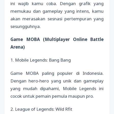
ini wajib kamu coba. Dengan grafik yang
memukau dan gameplay yang intens, kamu
akan merasakan sesnasi pertempuran yang
sesungguhnya.
Game MOBA (Multiplayer Online Battle
Arena)
1. Mobile Legends: Bang Bang
Game MOBA paling populer di Indonesia.
Dengan hero-hero yang unik dan gameplay
yang mudah dipahami, Mobile Legends ini
cocok untuk pemain pemula maupun pro.
2. League of Legends: Wild Rfit