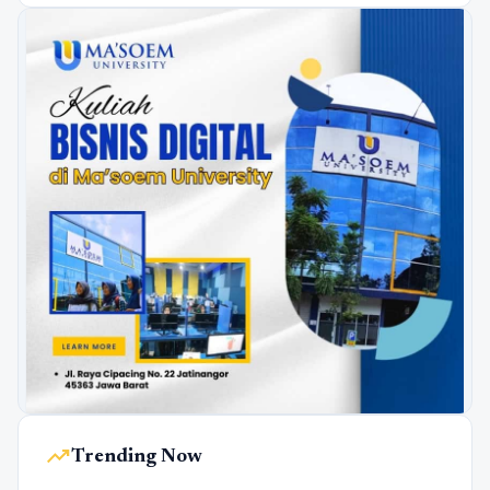
trending_up
Trending Now