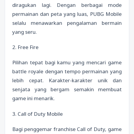
diragukan lagi. Dengan berbagai mode
permainan dan peta yang luas, PUBG Mobile
selalu menawarkan pengalaman bermain
yang seru.
2. Free Fire
Pilihan tepat bagi kamu yang mencari game
battle royale dengan tempo permainan yang
lebih cepat. Karakter-karakter unik dan
senjata yang bergam semakin membuat
game ini menarik.
3. Call of Duty Mobile
Bagi penggemar franchise Call of Duty, game