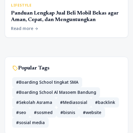
LIFESTYLE
Panduan Lengkap Jual Beli Mobil Bekas agar
Aman, Cepat, dan Menguntungkan
Read more
arrow_forward
sell
Popular Tags
#Boarding School tingkat SMA
#Boarding School Al Masoem Bandung
#Sekolah Asrama
#Mediasosial
#backlink
#seo
#sosmed
#bisnis
#website
#sosial media