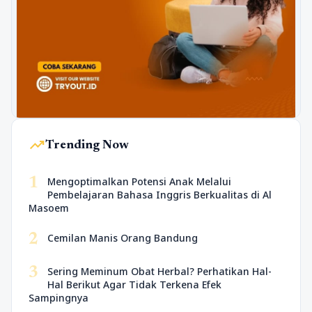
trending_up
Trending Now
1
Mengoptimalkan Potensi Anak Melalui
Pembelajaran Bahasa Inggris Berkualitas di Al
Masoem
2
Cemilan Manis Orang Bandung
3
Sering Meminum Obat Herbal? Perhatikan Hal-
Hal Berikut Agar Tidak Terkena Efek
Sampingnya