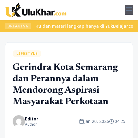
menu
 kelas seru dan materi lengkap hanya di YukBelajar.com. Mulai la
BREAKING
LIFESTYLE
Gerindra Kota Semarang
dan Perannya dalam
Mendorong Aspirasi
Masyarakat Perkotaan
Editor
calendar_today
schedule
Jan 20, 2026
04:25
Author