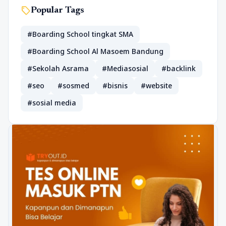
sell
Popular Tags
#Boarding School tingkat SMA
#Boarding School Al Masoem Bandung
#Sekolah Asrama
#Mediasosial
#backlink
#seo
#sosmed
#bisnis
#website
#sosial media