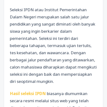
Seleksi IPDN atau Institut Pemerintahan
Dalam Negeri merupakan salah satu jalur
pendidikan yang sangat diminati oleh banyak
siswa yang ingin berkarier dalam
pemerintahan. Seleksi ini terdiri dari
beberapa tahapan, termasuk ujian tertulis,
tes kesehatan, dan wawancara. Dengan
berbagai jalur pendaftaran yang ditawarkan,
calon mahasiswa diharapkan dapat mengikuti
seleksi ini dengan baik dan mempersiapkan
diri seoptimal mungkin.
Hasil seleksi IPDN
biasanya diumumkan
secara resmi melalui situs web yang telah