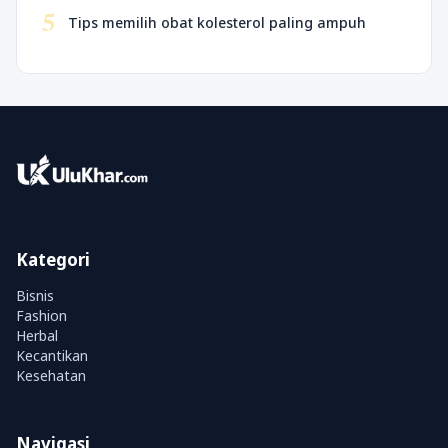
5
Tips memilih obat kolesterol paling ampuh
Kategori
Bisnis
Fashion
Herbal
Kecantikan
Kesehatan
Navigasi