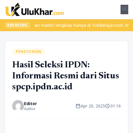
menu
las seru dan materi lengkap hanya di YukBelajar.com. Mulai langk
BREAKING
PENDIDIKAN
Hasil Seleksi IPDN:
Informasi Resmi dari Situs
spcp.ipdn.ac.id
Editor
calendar_today
schedule
Apr 20, 2025
01:16
Author