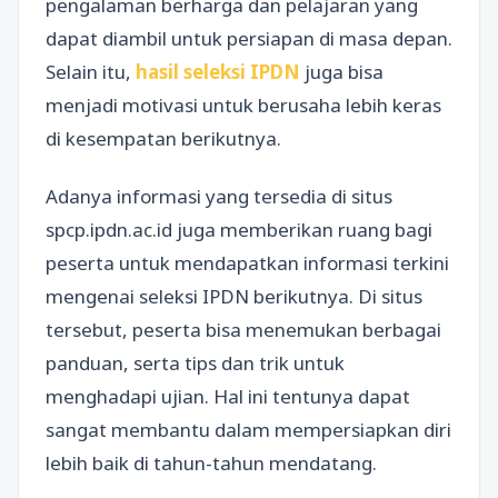
pengalaman berharga dan pelajaran yang
dapat diambil untuk persiapan di masa depan.
Selain itu,
hasil seleksi IPDN
juga bisa
menjadi motivasi untuk berusaha lebih keras
di kesempatan berikutnya.
Adanya informasi yang tersedia di situs
spcp.ipdn.ac.id juga memberikan ruang bagi
peserta untuk mendapatkan informasi terkini
mengenai seleksi IPDN berikutnya. Di situs
tersebut, peserta bisa menemukan berbagai
panduan, serta tips dan trik untuk
menghadapi ujian. Hal ini tentunya dapat
sangat membantu dalam mempersiapkan diri
lebih baik di tahun-tahun mendatang.