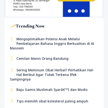
trending_up
Trending Now
1
Mengoptimalkan Potensi Anak Melalui
Pembelajaran Bahasa Inggris Berkualitas di Al
Masoem
2
Cemilan Manis Orang Bandung
3
Sering Meminum Obat Herbal? Perhatikan Hal-
Hal Berikut Agar Tidak Terkena Efek
Sampingnya
4
Baju Gamis Muslimah Syarâ€™I dan Modis
5
Tips memilih obat kolesterol paling ampuh