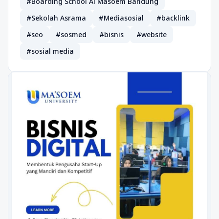
#Boarding School Al Masoem Bandung
#Sekolah Asrama
#Mediasosial
#backlink
#seo
#sosmed
#bisnis
#website
#sosial media