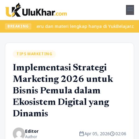
menu
 kelas seru dan materi lengkap hanya di YukBelajar.com. Mulai la
BREAKING
TIPS MARKETING
Implementasi Strategi
Marketing 2026 untuk
Bisnis Pemula dalam
Ekosistem Digital yang
Dinamis
Editor
calendar_today
schedule
Apr 05, 2026
02:06
Author