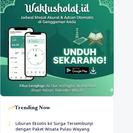
trending_up
Trending Now
1
Liburan Eksotis ke Surga Tersembunyi
dengan Paket Wisata Pulau Wayang