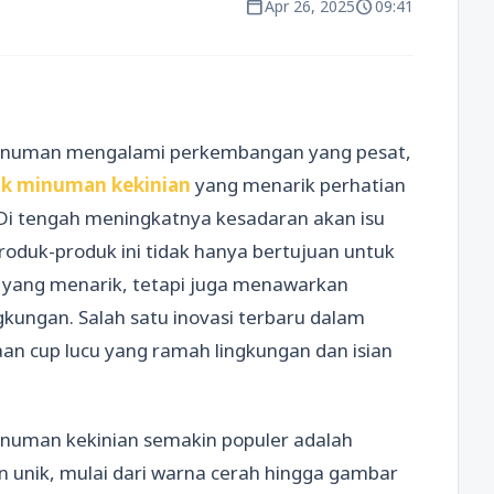
calendar_today
schedule
Apr 26, 2025
09:41
 minuman mengalami perkembangan yang pesat,
k minuman kekinian
yang menarik perhatian
i tengah meningkatnya kesadaran akan isu
roduk-produk ini tidak hanya bertujuan untuk
 yang menarik, tetapi juga menawarkan
gkungan. Salah satu inovasi terbaru dalam
an cup lucu yang ramah lingkungan dan isian
numan kekinian semakin populer adalah
n unik, mulai dari warna cerah hingga gambar