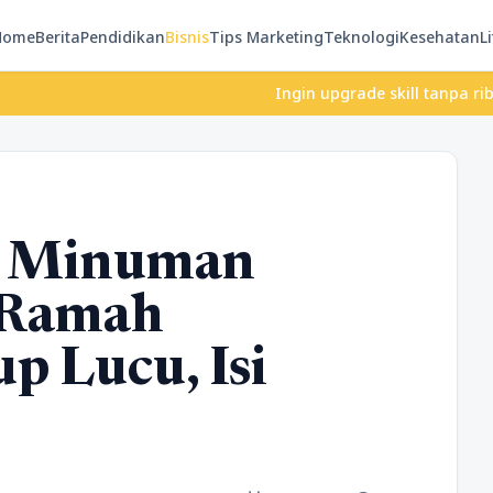
Home
Berita
Pendidikan
Bisnis
Tips Marketing
Teknologi
Kesehatan
Li
Ingin upgrade skill tanpa ribet? Temuk
k Minuman
 Ramah
p Lucu, Isi