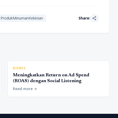
share
ProdukMinumanKekinian
Share:
BISNIS
Meningkatkan Return on Ad Spend
(ROAS) dengan Social Listening
Read more
arrow_forward