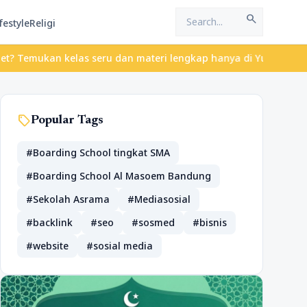
search
festyle
Religi
an kelas seru dan materi lengkap hanya di YukBelajar.com. Mulai 
sell
Popular Tags
#Boarding School tingkat SMA
#Boarding School Al Masoem Bandung
#Sekolah Asrama
#Mediasosial
#backlink
#seo
#sosmed
#bisnis
#website
#sosial media