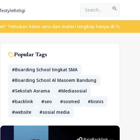
search
festyle
Religi
an kelas seru dan materi lengkap hanya di YukBelajar.com. Mulai 
sell
Popular Tags
#Boarding School tingkat SMA
#Boarding School Al Masoem Bandung
#Sekolah Asrama
#Mediasosial
#backlink
#seo
#sosmed
#bisnis
#website
#sosial media