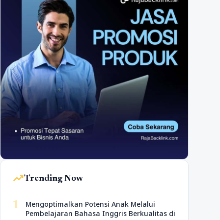
trending_up
Trending Now
1
Mengoptimalkan Potensi Anak Melalui
Pembelajaran Bahasa Inggris Berkualitas di