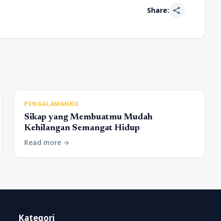
share
Share:
PENGALAMANKU
Sikap yang Membuatmu Mudah
Kehilangan Semangat Hidup
Read more
arrow_forward
Kategori