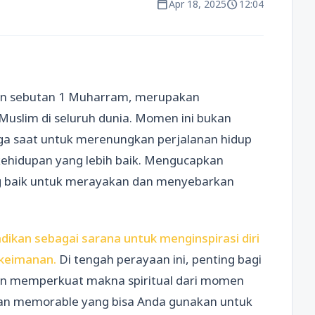
calendar_today
schedule
Apr 18, 2025
12:04
gan sebutan 1 Muharram, merupakan
slim di seluruh dunia. Momen ini bukan
uga saat untuk merenungkan perjalanan hidup
ehidupan yang lebih baik. Mengucapkan
ng baik untuk merayakan dan menyebarkan
dikan sebagai sarana untuk menginspirasi diri
 keimanan.
Di tengah perayaan ini, penting bagi
an memperkuat makna spiritual dari momen
apan memorable yang bisa Anda gunakan untuk