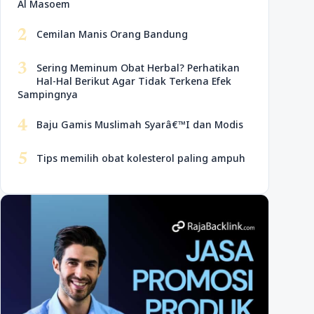
Al Masoem
2
Cemilan Manis Orang Bandung
3
Sering Meminum Obat Herbal? Perhatikan
Hal-Hal Berikut Agar Tidak Terkena Efek
Sampingnya
4
Baju Gamis Muslimah Syarâ€™I dan Modis
5
Tips memilih obat kolesterol paling ampuh