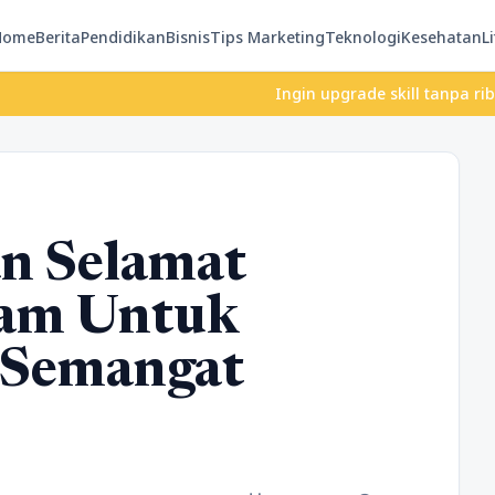
Home
Berita
Pendidikan
Bisnis
Tips Marketing
Teknologi
Kesehatan
Li
Ingin upgrade skill tanpa ribet? Temuk
an Selamat
lam Untuk
 Semangat