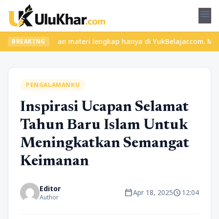
menu
las seru dan materi lengkap hanya di YukBelajar.com. Mulai langk
BREAKING
PENGALAMANKU
Inspirasi Ucapan Selamat
Tahun Baru Islam Untuk
Meningkatkan Semangat
Keimanan
Editor
calendar_today
schedule
Apr 18, 2025
12:04
Author