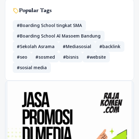
sell
Popular Tags
#Boarding School tingkat SMA
#Boarding School Al Masoem Bandung
#Sekolah Asrama
#Mediasosial
#backlink
#seo
#sosmed
#bisnis
#website
#sosial media