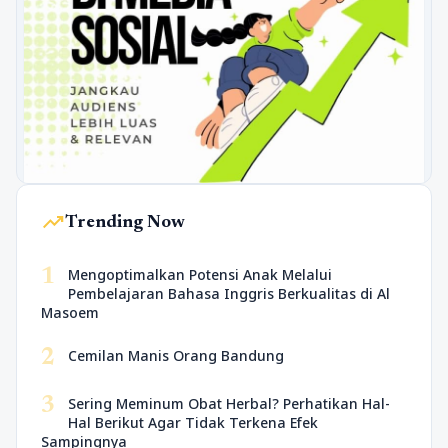
trending_up
Trending Now
1
Mengoptimalkan Potensi Anak Melalui
Pembelajaran Bahasa Inggris Berkualitas di Al
Masoem
2
Cemilan Manis Orang Bandung
3
Sering Meminum Obat Herbal? Perhatikan Hal-
Hal Berikut Agar Tidak Terkena Efek
Sampingnya