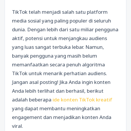
TikTok telah menjadi salah satu platform
media sosial yang paling populer di seluruh
dunia. Dengan lebih dari satu miliar pengguna
aktif, potensi untuk menjangkau audiens
yang luas sangat terbuka lebar. Namun,
banyak pengguna yang masih belum
memanfaatkan secara penuh algoritma
TikTok untuk menarik perhatian audiens.
Jangan asal posting! Jika Anda ingin konten
Anda lebih terlihat dan berhasil, berikut
adalah beberapa
ide konten TikTok kreatif
yang dapat membantu meningkatkan
engagement dan menjadikan konten Anda
viral.