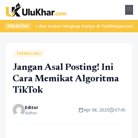
menu
 kelas seru dan materi lengkap hanya di YukBelajar.com. Mulai la
BREAKING
TEKNOLOGI
Jangan Asal Posting! Ini
Cara Memikat Algoritma
TikTok
Editor
calendar_today
schedule
Apr 08, 2025
07:45
Author