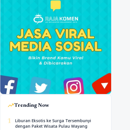
trending_up
Trending Now
1
Liburan Eksotis ke Surga Tersembunyi
dengan Paket Wisata Pulau Wayang