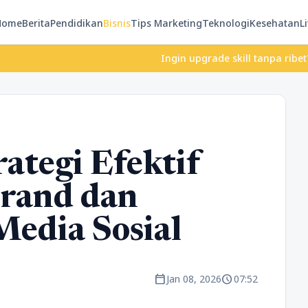
Home
Berita
Pendidikan
Bisnis
Tips Marketing
Teknologi
Kesehatan
Li
Ingin upgrade skill tanpa ribet? Temukan k
rategi Efektif
rand dan
Media Sosial
calendar_today
schedule
Jan 08, 2026
07:52