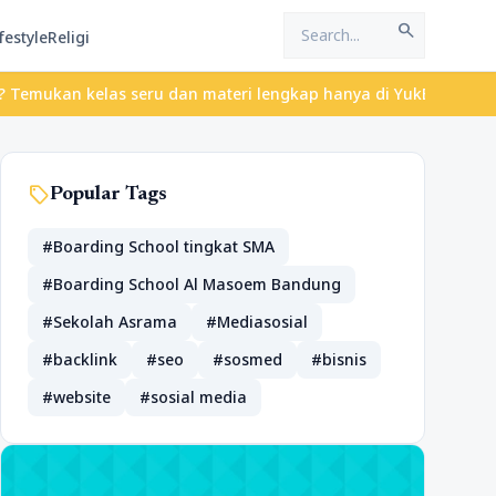
search
festyle
Religi
elas seru dan materi lengkap hanya di YukBelajar.com. Mulai lang
sell
Popular Tags
#Boarding School tingkat SMA
#Boarding School Al Masoem Bandung
#Sekolah Asrama
#Mediasosial
#backlink
#seo
#sosmed
#bisnis
#website
#sosial media