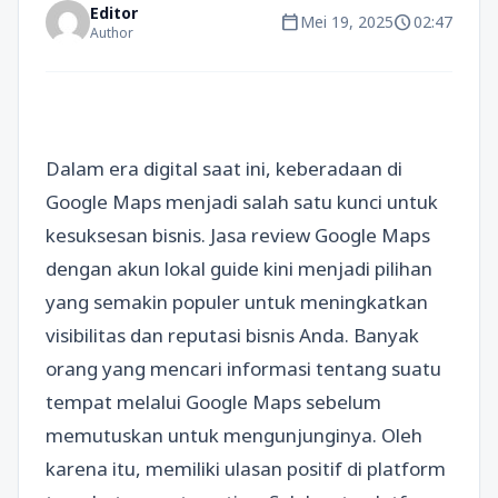
Editor
calendar_today
schedule
Mei 19, 2025
02:47
Author
Dalam era digital saat ini, keberadaan di
Google Maps menjadi salah satu kunci untuk
kesuksesan bisnis. Jasa review Google Maps
dengan akun lokal guide kini menjadi pilihan
yang semakin populer untuk meningkatkan
visibilitas dan reputasi bisnis Anda. Banyak
orang yang mencari informasi tentang suatu
tempat melalui Google Maps sebelum
memutuskan untuk mengunjunginya. Oleh
karena itu, memiliki ulasan positif di platform