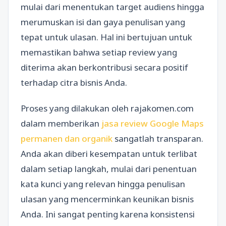
mulai dari menentukan target audiens hingga
merumuskan isi dan gaya penulisan yang
tepat untuk ulasan. Hal ini bertujuan untuk
memastikan bahwa setiap review yang
diterima akan berkontribusi secara positif
terhadap citra bisnis Anda.
Proses yang dilakukan oleh rajakomen.com
dalam memberikan
jasa review Google Maps
permanen dan organik
sangatlah transparan.
Anda akan diberi kesempatan untuk terlibat
dalam setiap langkah, mulai dari penentuan
kata kunci yang relevan hingga penulisan
ulasan yang mencerminkan keunikan bisnis
Anda. Ini sangat penting karena konsistensi