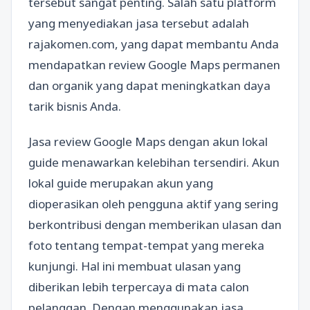
tersebut sangat penting. Salah satu platform
yang menyediakan jasa tersebut adalah
rajakomen.com, yang dapat membantu Anda
mendapatkan review Google Maps permanen
dan organik yang dapat meningkatkan daya
tarik bisnis Anda.
Jasa review Google Maps dengan akun lokal
guide menawarkan kelebihan tersendiri. Akun
lokal guide merupakan akun yang
dioperasikan oleh pengguna aktif yang sering
berkontribusi dengan memberikan ulasan dan
foto tentang tempat-tempat yang mereka
kunjungi. Hal ini membuat ulasan yang
diberikan lebih terpercaya di mata calon
pelanggan. Dengan menggunakan jasa