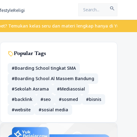
search
festyle
Religi
an kelas seru dan materi lengkap hanya di YukBelajar.com. Mulai 
sell
Popular Tags
#Boarding School tingkat SMA
#Boarding School Al Masoem Bandung
#Sekolah Asrama
#Mediasosial
#backlink
#seo
#sosmed
#bisnis
#website
#sosial media