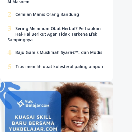
Al Masoem
2
Cemilan Manis Orang Bandung
3
Sering Meminum Obat Herbal? Perhatikan
Hal-Hal Berikut Agar Tidak Terkena Efek
Sampingnya
4
Baju Gamis Muslimah Syarâ€™I dan Modis
5
Tips memilih obat kolesterol paling ampuh