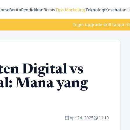
Home
Berita
Pendidikan
Bisnis
Tips Marketing
Teknologi
Kesehatan
Li
Ingin upgrade skill tanpa ribet? Temuk
en Digital vs
l: Mana yang
calendar_today
schedule
Apr 24, 2025
11:10