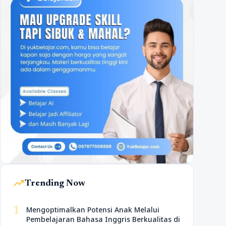
trending_up
Trending Now
1
Mengoptimalkan Potensi Anak Melalui
Pembelajaran Bahasa Inggris Berkualitas di