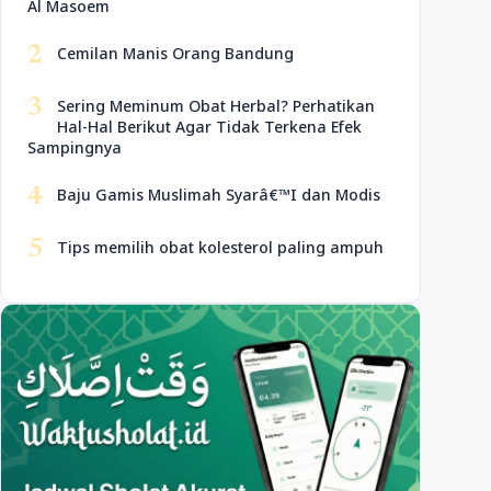
Al Masoem
2
Cemilan Manis Orang Bandung
3
Sering Meminum Obat Herbal? Perhatikan
Hal-Hal Berikut Agar Tidak Terkena Efek
Sampingnya
4
Baju Gamis Muslimah Syarâ€™I dan Modis
5
Tips memilih obat kolesterol paling ampuh