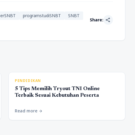
lerSNBT
programstudiSNBT
SNBT
share
Share:
PENDIDIKAN
5 Tips Memilih Tryout TNI Online
Terbaik Sesuai Kebutuhan Peserta
Read more
arrow_forward