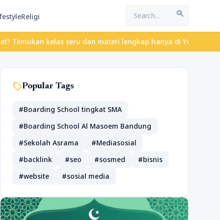
search
festyle
Religi
n kelas seru dan materi lengkap hanya di YukBelajar.com. Mulai l
sell
Popular Tags
#Boarding School tingkat SMA
#Boarding School Al Masoem Bandung
#Sekolah Asrama
#Mediasosial
#backlink
#seo
#sosmed
#bisnis
#website
#sosial media