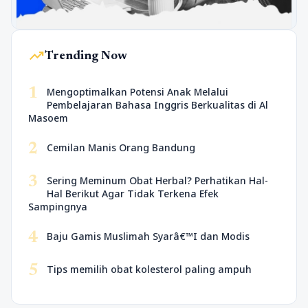
trending_up
Trending Now
1
Mengoptimalkan Potensi Anak Melalui
Pembelajaran Bahasa Inggris Berkualitas di Al
Masoem
2
Cemilan Manis Orang Bandung
3
Sering Meminum Obat Herbal? Perhatikan Hal-
Hal Berikut Agar Tidak Terkena Efek
Sampingnya
4
Baju Gamis Muslimah Syarâ€™I dan Modis
5
Tips memilih obat kolesterol paling ampuh