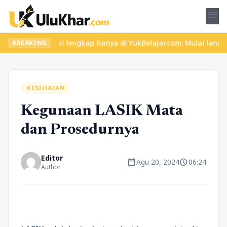
menu
an materi lengkap hanya di YukBelajar.com. Mulai langkah suksesm
BREAKING
KESEHATAN
Kegunaan LASIK Mata
dan Prosedurnya
Editor
calendar_today
schedule
Agu 20, 2024
06:24
Author