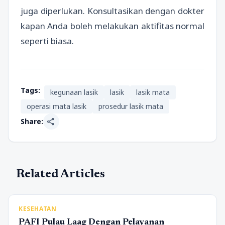
juga diperlukan. Konsultasikan dengan dokter
kapan Anda boleh melakukan aktifitas normal
seperti biasa.
Tags:
kegunaan lasik
lasik
lasik mata
operasi mata lasik
prosedur lasik mata
share
Share:
Related Articles
KESEHATAN
PAFI Pulau Laag Dengan Pelayanan