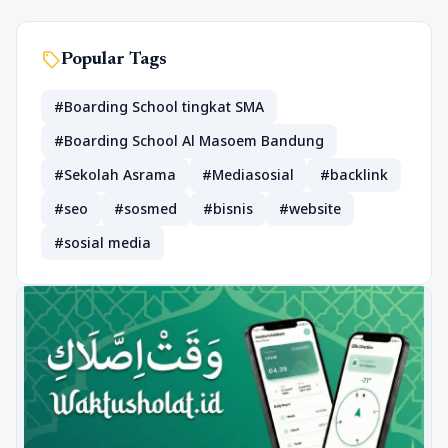
sell
Popular Tags
#Boarding School tingkat SMA
#Boarding School Al Masoem Bandung
#Sekolah Asrama
#Mediasosial
#backlink
#seo
#sosmed
#bisnis
#website
#sosial media