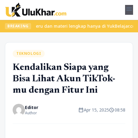
menu
an kelas seru dan materi lengkap hanya di YukBelajar.com. Mulai 
BREAKING
TEKNOLOGI
Kendalikan Siapa yang
Bisa Lihat Akun TikTok-
mu dengan Fitur Ini
Editor
calendar_today
schedule
Apr 15, 2025
08:58
Author