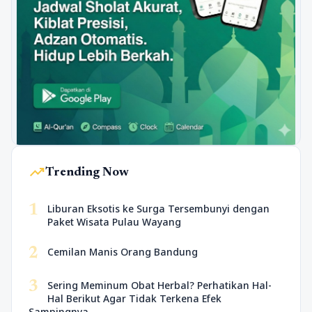
trending_up
Trending Now
1
Liburan Eksotis ke Surga Tersembunyi dengan
Paket Wisata Pulau Wayang
2
Cemilan Manis Orang Bandung
3
Sering Meminum Obat Herbal? Perhatikan Hal-
Hal Berikut Agar Tidak Terkena Efek
Sampingnya