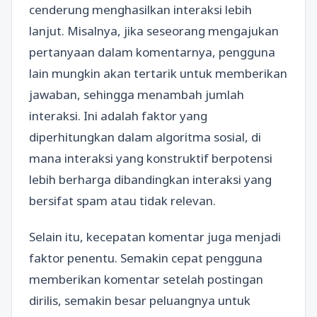
cenderung menghasilkan interaksi lebih
lanjut. Misalnya, jika seseorang mengajukan
pertanyaan dalam komentarnya, pengguna
lain mungkin akan tertarik untuk memberikan
jawaban, sehingga menambah jumlah
interaksi. Ini adalah faktor yang
diperhitungkan dalam algoritma sosial, di
mana interaksi yang konstruktif berpotensi
lebih berharga dibandingkan interaksi yang
bersifat spam atau tidak relevan.
Selain itu, kecepatan komentar juga menjadi
faktor penentu. Semakin cepat pengguna
memberikan komentar setelah postingan
dirilis, semakin besar peluangnya untuk