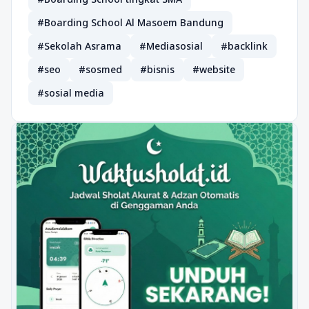
#Boarding School Al Masoem Bandung
#Sekolah Asrama
#Mediasosial
#backlink
#seo
#sosmed
#bisnis
#website
#sosial media