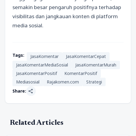
semakin besar pengaruh positifnya terhadap
visibilitas dan jangkauan konten di platform
media sosial.
Tags:
JasaKomentar
JasaKomentarCepat
JasaKomentarMediaSosial
JasaKomentarMurah
JasaKomentarPositif
KomentarPositif
Mediasosial
Rajakomen.com
Strategi
share
Share:
Related Articles