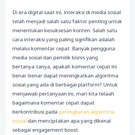
Di era digital saat ini, interaksi di media sosial
telah menjadi salah satu faktor penting untuk
menentukan kesuksesan konten. Salah satu
cara interaksi yang paling signifikan adalah
melalui komentar cepat. Banyak pengguna
media sosial dan pemilik bisnis yang
bertanya-tanya, apakah komentar cepat ini
benar-benar dapat meningkatkan algoritma
sosial yang ada di berbagai platform? Untuk
menjawab pertanyaan ini, mari kita telaah
bagaimana komentar cepat dapat
berkontribusi pada
peningkatan algoritma
sosial
dan menciptakan apa yang dikenal
sebagai engagement boost.