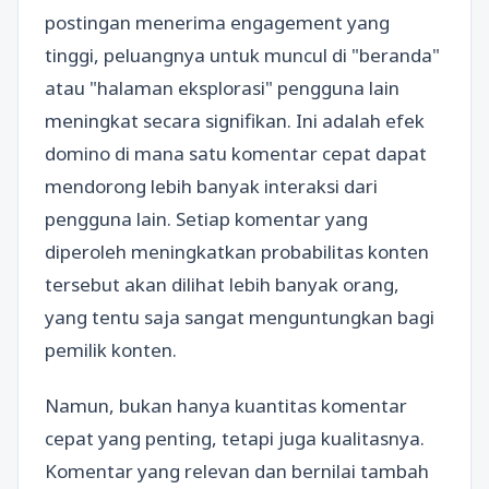
postingan menerima engagement yang
tinggi, peluangnya untuk muncul di "beranda"
atau "halaman eksplorasi" pengguna lain
meningkat secara signifikan. Ini adalah efek
domino di mana satu komentar cepat dapat
mendorong lebih banyak interaksi dari
pengguna lain. Setiap komentar yang
diperoleh meningkatkan probabilitas konten
tersebut akan dilihat lebih banyak orang,
yang tentu saja sangat menguntungkan bagi
pemilik konten.
Namun, bukan hanya kuantitas komentar
cepat yang penting, tetapi juga kualitasnya.
Komentar yang relevan dan bernilai tambah