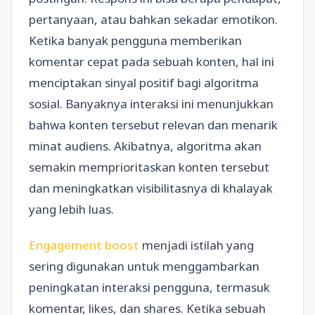
pertanyaan, atau bahkan sekadar emotikon.
Ketika banyak pengguna memberikan
komentar cepat pada sebuah konten, hal ini
menciptakan sinyal positif bagi algoritma
sosial. Banyaknya interaksi ini menunjukkan
bahwa konten tersebut relevan dan menarik
minat audiens. Akibatnya, algoritma akan
semakin memprioritaskan konten tersebut
dan meningkatkan visibilitasnya di khalayak
yang lebih luas.
Engagement boost
menjadi istilah yang
sering digunakan untuk menggambarkan
peningkatan interaksi pengguna, termasuk
komentar, likes, dan shares. Ketika sebuah