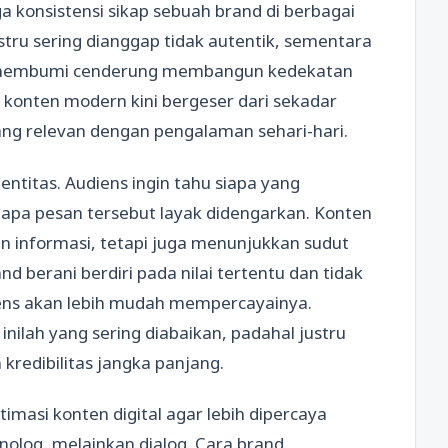
ga konsistensi sikap sebuah brand di berbagai
stru sering dianggap tidak autentik, sementara
an membumi cenderung membangun kedekatan
 konten modern kini bergeser dari sekadar
yang relevan dengan pengalaman sehari-hari.
ntitas. Audiens ingin tahu siapa yang
gapa pesan tersebut layak didengarkan. Konten
n informasi, tetapi juga menunjukkan sudut
d berani berdiri pada nilai tertentu dan tidak
iens akan lebih mudah mempercayainya.
nilah yang sering diabaikan, padahal justru
redibilitas jangka panjang.
imasi konten digital agar lebih dipercaya
nolog, melainkan dialog. Cara brand