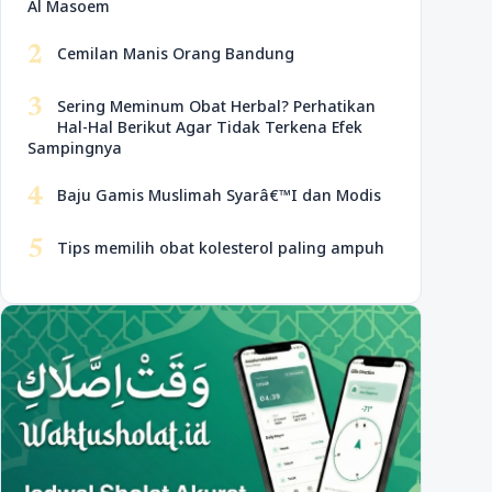
Al Masoem
2
Cemilan Manis Orang Bandung
3
Sering Meminum Obat Herbal? Perhatikan
Hal-Hal Berikut Agar Tidak Terkena Efek
Sampingnya
4
Baju Gamis Muslimah Syarâ€™I dan Modis
5
Tips memilih obat kolesterol paling ampuh