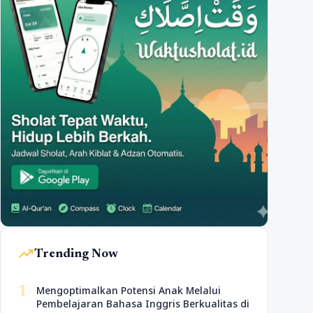
trending_up
Trending Now
1
Mengoptimalkan Potensi Anak Melalui
Pembelajaran Bahasa Inggris Berkualitas di