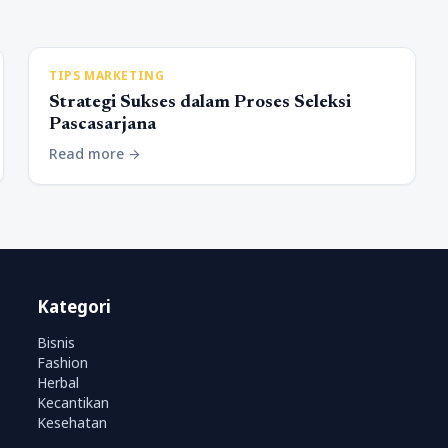
TIPS MARKETING
Strategi Sukses dalam Proses Seleksi
Pascasarjana
Read more
arrow_forward
Kategori
Bisnis
Fashion
Herbal
Kecantikan
Kesehatan