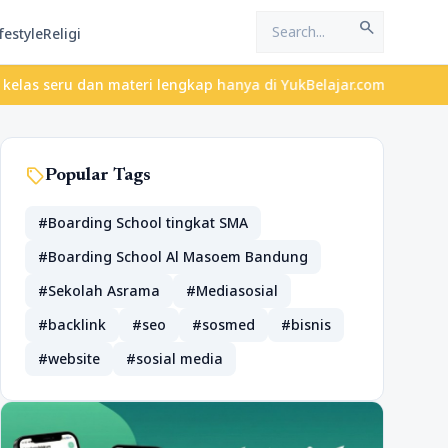
search
festyle
Religi
an materi lengkap hanya di YukBelajar.com. Mulai langkah suksesm
sell
Popular Tags
#Boarding School tingkat SMA
#Boarding School Al Masoem Bandung
#Sekolah Asrama
#Mediasosial
#backlink
#seo
#sosmed
#bisnis
#website
#sosial media