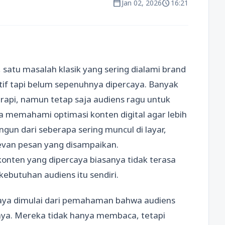
calendar_today
schedule
Jan 02, 2026
16:21
, satu masalah klasik yang sering dialami brand
ktif tapi belum sepenuhnya dipercaya. Banyak
n rapi, namun tetap saja audiens ragu untuk
nya memahami optimasi konten digital agar lebih
gun dari seberapa sering muncul di layar,
levan pesan yang disampaikan.
onten yang dipercaya biasanya tidak terasa
ebutuhan audiens itu sendiri.
caya dimulai dari pemahaman bahwa audiens
umnya. Mereka tidak hanya membaca, tetapi