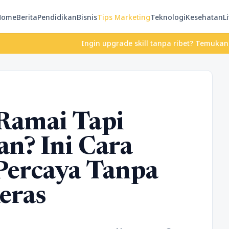
Home
Berita
Pendidikan
Bisnis
Tips Marketing
Teknologi
Kesehatan
Li
Ingin upgrade skill tanpa ribet? Temukan kelas seru d
Ramai Tapi
n? Ini Cara
Percaya Tanpa
eras