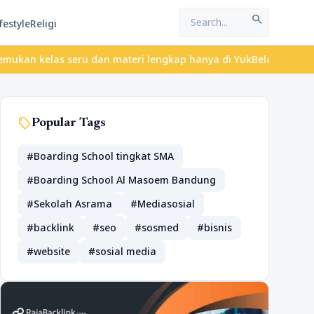
search
festyle
Religi
elas seru dan materi lengkap hanya di YukBelajar.com. Mulai lang
sell
Popular Tags
#Boarding School tingkat SMA
#Boarding School Al Masoem Bandung
#Sekolah Asrama
#Mediasosial
#backlink
#seo
#sosmed
#bisnis
#website
#sosial media