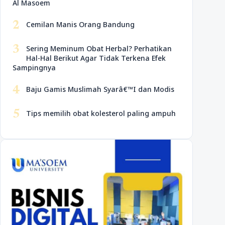
Al Masoem
2
Cemilan Manis Orang Bandung
3
Sering Meminum Obat Herbal? Perhatikan
Hal-Hal Berikut Agar Tidak Terkena Efek
Sampingnya
4
Baju Gamis Muslimah Syarâ€™I dan Modis
5
Tips memilih obat kolesterol paling ampuh