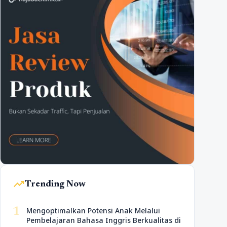
trending_up
Trending Now
1
Mengoptimalkan Potensi Anak Melalui
Pembelajaran Bahasa Inggris Berkualitas di