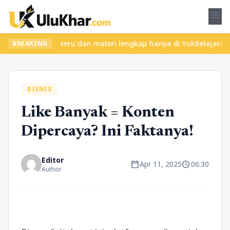
menu
kan kelas seru dan materi lengkap hanya di YukBelajar.com. Mulai
BREAKING
BISNIS
Like Banyak = Konten
Dipercaya? Ini Faktanya!
Editor
calendar_today
schedule
Apr 11, 2025
06:30
Author