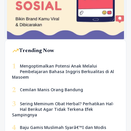
trending_up
Trending Now
1
Mengoptimalkan Potensi Anak Melalui
Pembelajaran Bahasa Inggris Berkualitas di Al
Masoem
2
Cemilan Manis Orang Bandung
3
Sering Meminum Obat Herbal? Perhatikan Hal-
Hal Berikut Agar Tidak Terkena Efek
Sampingnya
4
Baju Gamis Muslimah Syarâ€™I dan Modis