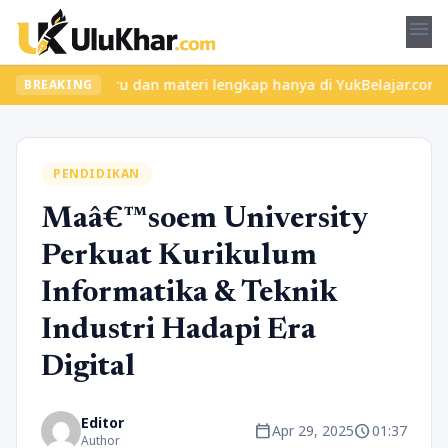
menu
 kelas seru dan materi lengkap hanya di YukBelajar.com. Mulai la
BREAKING
PENDIDIKAN
Maâ€™soem University
Perkuat Kurikulum
Informatika & Teknik
Industri Hadapi Era
Digital
Editor
calendar_today
schedule
Apr 29, 2025
01:37
Author