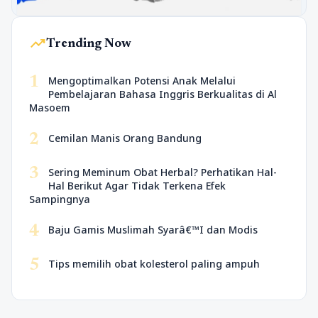
trending_up
Trending Now
1
Mengoptimalkan Potensi Anak Melalui
Pembelajaran Bahasa Inggris Berkualitas di Al
Masoem
2
Cemilan Manis Orang Bandung
3
Sering Meminum Obat Herbal? Perhatikan Hal-
Hal Berikut Agar Tidak Terkena Efek
Sampingnya
4
Baju Gamis Muslimah Syarâ€™I dan Modis
5
Tips memilih obat kolesterol paling ampuh