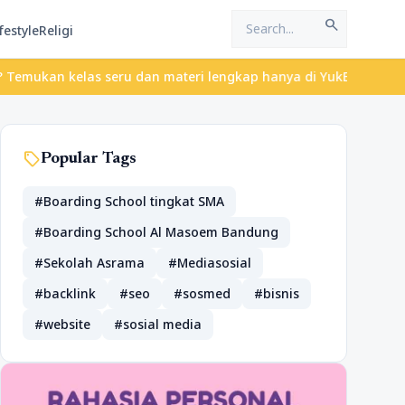
search
festyle
Religi
kelas seru dan materi lengkap hanya di YukBelajar.com. Mulai lan
sell
Popular Tags
#Boarding School tingkat SMA
#Boarding School Al Masoem Bandung
#Sekolah Asrama
#Mediasosial
#backlink
#seo
#sosmed
#bisnis
#website
#sosial media