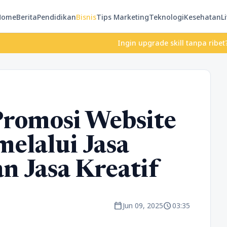
Home
Berita
Pendidikan
Bisnis
Tips Marketing
Teknologi
Kesehatan
Li
Ingin upgrade skill tanpa ribet? Temukan 
romosi Website
melalui Jasa
n Jasa Kreatif
calendar_today
schedule
Jun 09, 2025
03:35