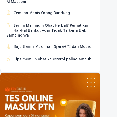
Al Masoem
2
Cemilan Manis Orang Bandung
3
Sering Meminum Obat Herbal? Perhatikan
Hal-Hal Berikut Agar Tidak Terkena Efek
Sampingnya
4
Baju Gamis Muslimah Syarâ€™I dan Modis
5
Tips memilih obat kolesterol paling ampuh