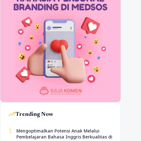
trending_up
Trending Now
1
Mengoptimalkan Potensi Anak Melalui
Pembelajaran Bahasa Inggris Berkualitas di