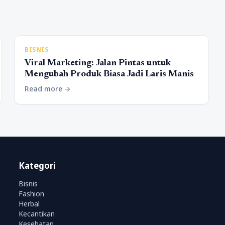
BISNIS
Viral Marketing: Jalan Pintas untuk
Mengubah Produk Biasa Jadi Laris Manis
Read more
arrow_forward
Kategori
Bisnis
Fashion
Herbal
Kecantikan
Kesehatan