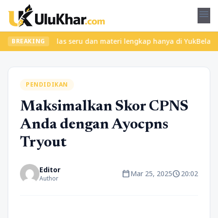
menu
emukan kelas seru dan materi lengkap hanya di YukBelajar.com. Mu
BREAKING
PENDIDIKAN
Maksimalkan Skor CPNS
Anda dengan Ayocpns
Tryout
Editor
calendar_today
schedule
Mar 25, 2025
20:02
Author