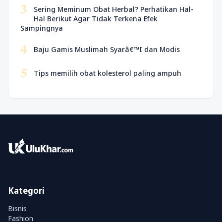
3
Sering Meminum Obat Herbal? Perhatikan Hal-
Hal Berikut Agar Tidak Terkena Efek
Sampingnya
4
Baju Gamis Muslimah Syarâ€™I dan Modis
5
Tips memilih obat kolesterol paling ampuh
Kategori
Bisnis
Fashion