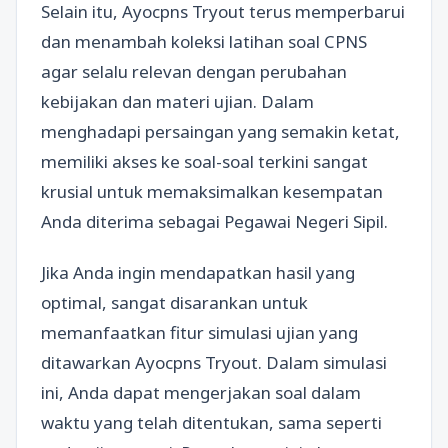
Selain itu, Ayocpns Tryout terus memperbarui
dan menambah koleksi latihan soal CPNS
agar selalu relevan dengan perubahan
kebijakan dan materi ujian. Dalam
menghadapi persaingan yang semakin ketat,
memiliki akses ke soal-soal terkini sangat
krusial untuk memaksimalkan kesempatan
Anda diterima sebagai Pegawai Negeri Sipil.
Jika Anda ingin mendapatkan hasil yang
optimal, sangat disarankan untuk
memanfaatkan fitur simulasi ujian yang
ditawarkan Ayocpns Tryout. Dalam simulasi
ini, Anda dapat mengerjakan soal dalam
waktu yang telah ditentukan, sama seperti