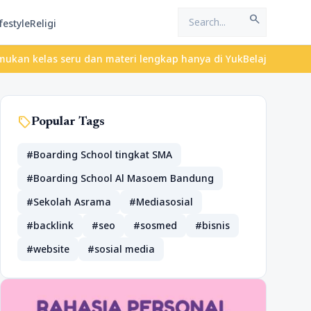
search
festyle
Religi
s seru dan materi lengkap hanya di YukBelajar.com. Mulai langkah
sell
Popular Tags
#Boarding School tingkat SMA
#Boarding School Al Masoem Bandung
#Sekolah Asrama
#Mediasosial
#backlink
#seo
#sosmed
#bisnis
#website
#sosial media