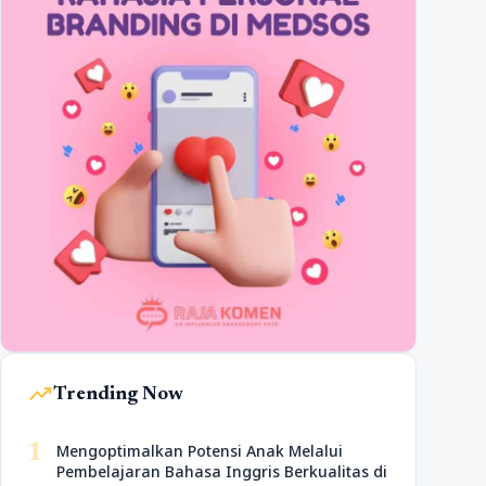
trending_up
Trending Now
1
Mengoptimalkan Potensi Anak Melalui
Pembelajaran Bahasa Inggris Berkualitas di