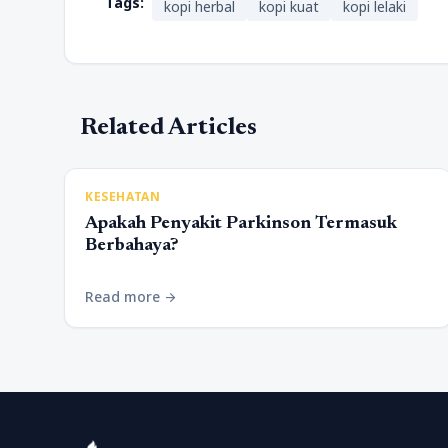
Tags:
kopi herbal
kopi kuat
kopi lelaki
Related Articles
KESEHATAN
Apakah Penyakit Parkinson Termasuk
Berbahaya?
Read more
arrow_forward