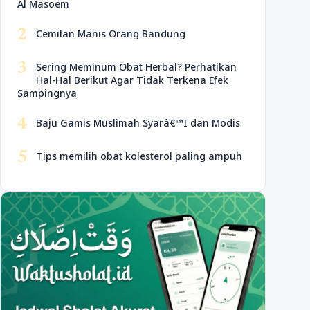
Al Masoem
2
Cemilan Manis Orang Bandung
3
Sering Meminum Obat Herbal? Perhatikan
Hal-Hal Berikut Agar Tidak Terkena Efek
Sampingnya
4
Baju Gamis Muslimah Syarâ€™I dan Modis
5
Tips memilih obat kolesterol paling ampuh