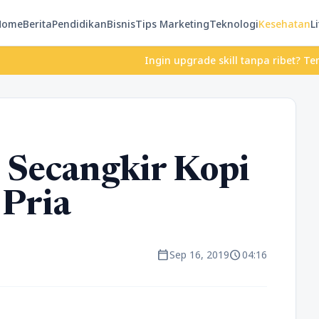
Home
Berita
Pendidikan
Bisnis
Tips Marketing
Teknologi
Kesehatan
Li
Ingin upgrade skill tanpa ribet? Temukan kela
 Secangkir Kopi
 Pria
calendar_today
schedule
Sep 16, 2019
04:16