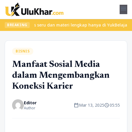
menu
ukan kelas seru dan materi lengkap hanya di YukBelajar.com. Mula
BREAKING
BISNIS
Manfaat Sosial Media
dalam Mengembangkan
Koneksi Karier
Editor
calendar_today
schedule
Mar 13, 2025
05:55
Author