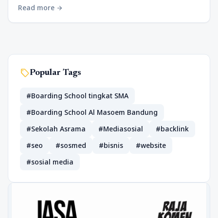
Read more
arrow_forward
sell
Popular Tags
#Boarding School tingkat SMA
#Boarding School Al Masoem Bandung
#Sekolah Asrama
#Mediasosial
#backlink
#seo
#sosmed
#bisnis
#website
#sosial media