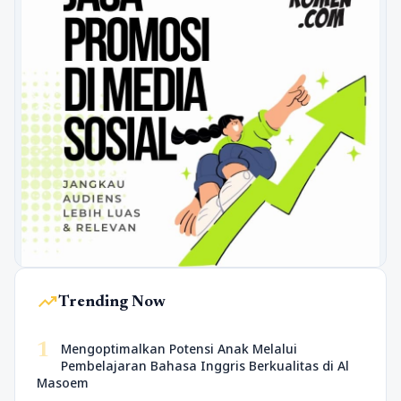
trending_up
Trending Now
1
Mengoptimalkan Potensi Anak Melalui
Pembelajaran Bahasa Inggris Berkualitas di Al
Masoem