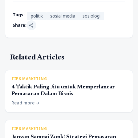
Tags:
politik
sosial media
sosiologi
share
Share:
Related Articles
TIPS MARKETING
4 Taktik Paling Jitu untuk Memperlancar
Pemasaran Dalam Bisnis
Read more
arrow_forward
TIPS MARKETING
Jangan Sampai Zonk! Strategi Pemasaran