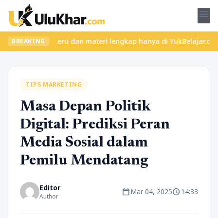
menu
an kelas seru dan materi lengkap hanya di YukBelajar.com. Mulai 
BREAKING
TIPS MARKETING
Masa Depan Politik
Digital: Prediksi Peran
Media Sosial dalam
Pemilu Mendatang
Editor
calendar_today
schedule
Mar 04, 2025
14:33
Author