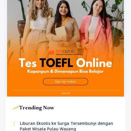
trending_up
Trending Now
1
Liburan Eksotis ke Surga Tersembunyi dengan
Paket Wisata Pulau Wayang