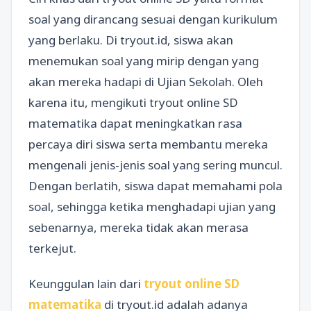
soal yang dirancang sesuai dengan kurikulum
yang berlaku. Di tryout.id, siswa akan
menemukan soal yang mirip dengan yang
akan mereka hadapi di Ujian Sekolah. Oleh
karena itu, mengikuti tryout online SD
matematika dapat meningkatkan rasa
percaya diri siswa serta membantu mereka
mengenali jenis-jenis soal yang sering muncul.
Dengan berlatih, siswa dapat memahami pola
soal, sehingga ketika menghadapi ujian yang
sebenarnya, mereka tidak akan merasa
terkejut.
Keunggulan lain dari
tryout online SD
matematika
di tryout.id adalah adanya