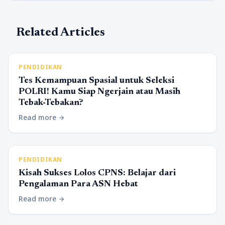
Related Articles
PENDIDIKAN
Tes Kemampuan Spasial untuk Seleksi
POLRI! Kamu Siap Ngerjain atau Masih
Tebak-Tebakan?
Read more
arrow_forward
PENDIDIKAN
Kisah Sukses Lolos CPNS: Belajar dari
Pengalaman Para ASN Hebat
Read more
arrow_forward