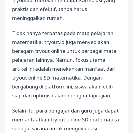
tryout.id, mereka mendapatkan solusi yang
praktis dan efektif, tanpa harus
meninggalkan rumah.
Tidak hanya terbatas pada mata pelajaran
matematika, tryout.id juga menyediakan
beragam tryout online untuk berbagai mata
pelajaran lainnya. Namun, fokus utama
artikel ini adalah menekankan manfaat dari
tryout online SD matematika. Dengan
bergabung di platform ini, siswa akan lebih
siap dan optimis dalam menghadapi ujian.
Selain itu, para pengajar dan guru juga dapat
memanfaatkan tryout online SD matematika
sebagai sarana untuk mengevaluasi