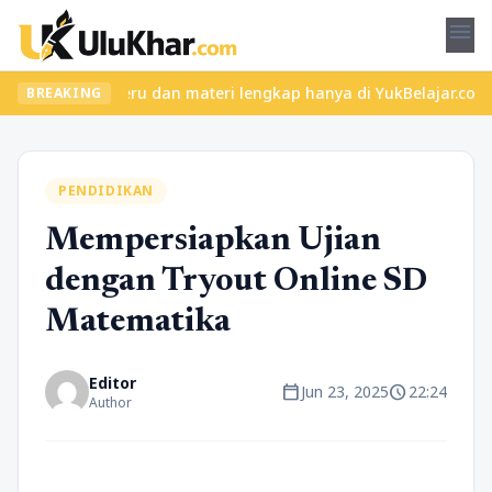
menu
 kelas seru dan materi lengkap hanya di YukBelajar.com. Mulai la
BREAKING
PENDIDIKAN
Mempersiapkan Ujian
dengan Tryout Online SD
Matematika
Editor
calendar_today
schedule
Jun 23, 2025
22:24
Author