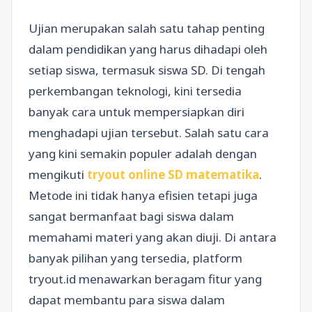
Ujian merupakan salah satu tahap penting
dalam pendidikan yang harus dihadapi oleh
setiap siswa, termasuk siswa SD. Di tengah
perkembangan teknologi, kini tersedia
banyak cara untuk mempersiapkan diri
menghadapi ujian tersebut. Salah satu cara
yang kini semakin populer adalah dengan
mengikuti
tryout online SD matematika
.
Metode ini tidak hanya efisien tetapi juga
sangat bermanfaat bagi siswa dalam
memahami materi yang akan diuji. Di antara
banyak pilihan yang tersedia, platform
tryout.id menawarkan beragam fitur yang
dapat membantu para siswa dalam