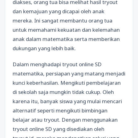
diakses, orang tua bisa melihat hasil tryout
dan kemajuan yang dicapai oleh anak
mereka. Ini sangat membantu orang tua
untuk memahami kekuatan dan kelemahan
anak dalam matematika serta memberikan
dukungan yang lebih baik.
Dalam menghadapi tryout online SD
matematika, persiapan yang matang menjadi
kunci keberhasilan. Mengikuti pembelajaran
di sekolah saja mungkin tidak cukup. Oleh
karena itu, banyak siswa yang mulai mencari
alternatif seperti mengikuti bimbingan
belajar atau tryout. Dengan menggunakan
tryout online SD yang disediakan oleh