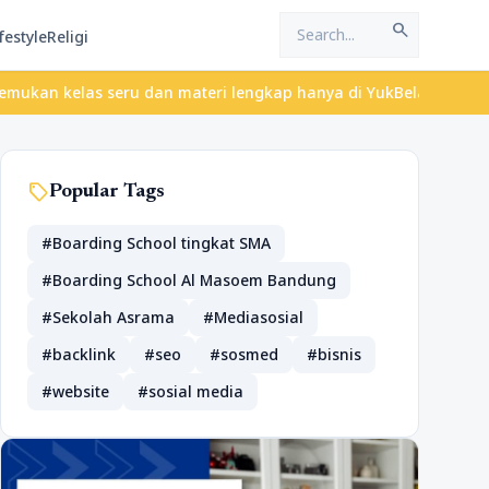
search
festyle
Religi
eru dan materi lengkap hanya di YukBelajar.com. Mulai langkah su
sell
Popular Tags
#Boarding School tingkat SMA
#Boarding School Al Masoem Bandung
#Sekolah Asrama
#Mediasosial
#backlink
#seo
#sosmed
#bisnis
#website
#sosial media