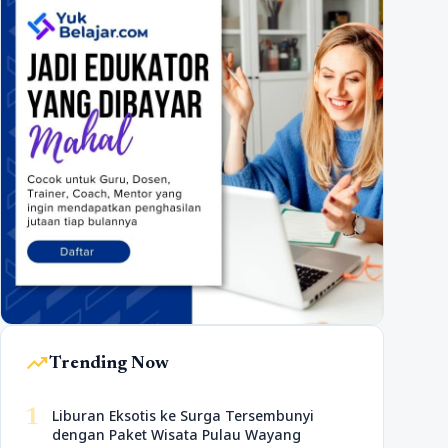
trending_up
Trending Now
1
Liburan Eksotis ke Surga Tersembunyi
dengan Paket Wisata Pulau Wayang