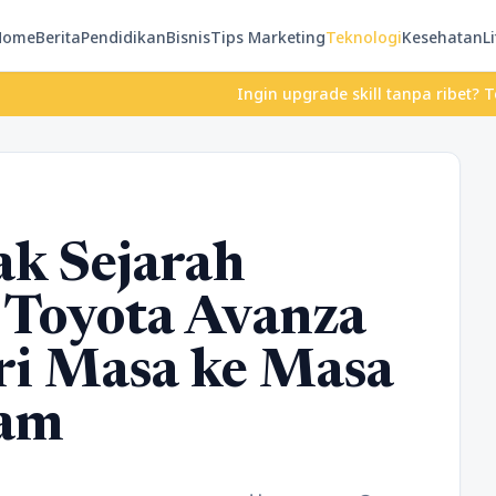
Home
Berita
Pendidikan
Bisnis
Tips Marketing
Teknologi
Kesehatan
Li
Ingin upgrade skill tanpa ribet? Temukan kelas s
ak Sejarah
Toyota Avanza
ari Masa ke Masa
lam