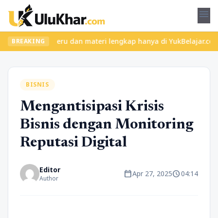
menu
an kelas seru dan materi lengkap hanya di YukBelajar.com. Mulai 
BREAKING
BISNIS
Mengantisipasi Krisis
Bisnis dengan Monitoring
Reputasi Digital
Editor
calendar_today
schedule
Apr 27, 2025
04:14
Author