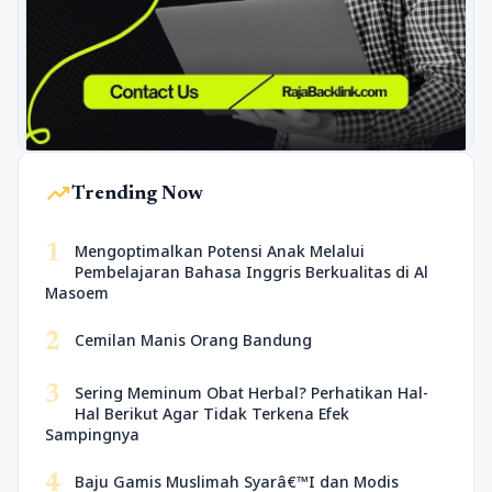
trending_up
Trending Now
1
Mengoptimalkan Potensi Anak Melalui
Pembelajaran Bahasa Inggris Berkualitas di Al
Masoem
2
Cemilan Manis Orang Bandung
3
Sering Meminum Obat Herbal? Perhatikan Hal-
Hal Berikut Agar Tidak Terkena Efek
Sampingnya
4
Baju Gamis Muslimah Syarâ€™I dan Modis