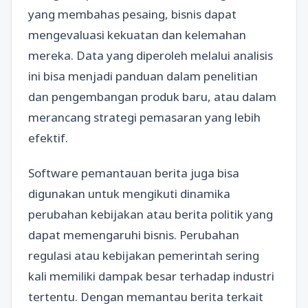
yang membahas pesaing, bisnis dapat
mengevaluasi kekuatan dan kelemahan
mereka. Data yang diperoleh melalui analisis
ini bisa menjadi panduan dalam penelitian
dan pengembangan produk baru, atau dalam
merancang strategi pemasaran yang lebih
efektif.
Software pemantauan berita juga bisa
digunakan untuk mengikuti dinamika
perubahan kebijakan atau berita politik yang
dapat memengaruhi bisnis. Perubahan
regulasi atau kebijakan pemerintah sering
kali memiliki dampak besar terhadap industri
tertentu. Dengan memantau berita terkait