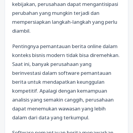
kebijakan, perusahaan dapat mengantisipasi
perubahan yang mungkin terjadi dan
mempersiapkan langkah-langkah yang perlu
diambil.
Pentingnya pemantauan berita online dalam
konteks bisnis modern tidak bisa diremehkan.
Saat ini, banyak perusahaan yang
berinvestasi dalam software pemantauan
berita untuk mendapatkan keunggulan
kompetitif. Apalagi dengan kemampuan
analisis yang semakin canggih, perusahaan
dapat menemukan wawasan yang lebih
dalam dari data yang terkumpul.
Software pemantauan berita menawarkan