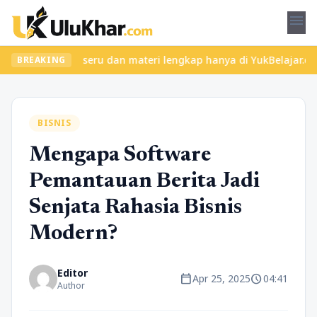
menu
kan kelas seru dan materi lengkap hanya di YukBelajar.com. Mulai
BREAKING
BISNIS
Mengapa Software
Pemantauan Berita Jadi
Senjata Rahasia Bisnis
Modern?
Editor
calendar_today
schedule
Apr 25, 2025
04:41
Author