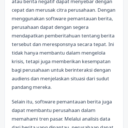
atau berita negatif dapat menyebar dengan
cepat dan merusak citra perusahaan. Dengan
menggunakan software pemantauan berita,
perusahaan dapat dengan segera
mendapatkan pemberitahuan tentang berita
tersebut dan meresponsnya secara tepat. Ini
tidak hanya membantu dalam mengelola
krisis, tetapi juga memberikan kesempatan
bagi perusahaan untuk berinteraksi dengan
audiens dan menjelaskan situasi dari sudut
pandang mereka.
Selain itu, software pemantauan berita juga
dapat membantu perusahaan dalam
memahami tren pasar. Melalui analisis data
dari berita yang dipantau, perusahaan dapat