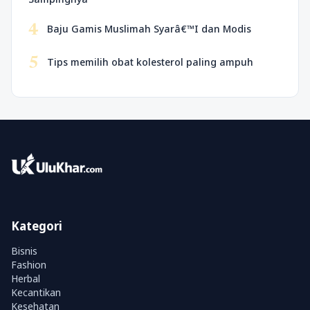
4
Baju Gamis Muslimah Syarâ€™I dan Modis
5
Tips memilih obat kolesterol paling ampuh
Kategori
Bisnis
Fashion
Herbal
Kecantikan
Kesehatan