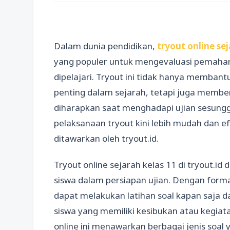
Dalam dunia pendidikan,
tryout online sej
yang populer untuk mengevaluasi pemaham
dipelajari. Tryout ini tidak hanya memba
penting dalam sejarah, tetapi juga membe
diharapkan saat menghadapi ujian sesung
pelaksanaan tryout kini lebih mudah dan efe
ditawarkan oleh tryout.id.
Tryout online sejarah kelas 11 di tryout.
siswa dalam persiapan ujian. Dengan forma
dapat melakukan latihan soal kapan saja d
siswa yang memiliki kesibukan atau kegiatan 
online ini menawarkan berbagai jenis soal