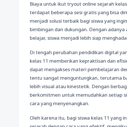
Biaya untuk ikut tryout online sejarah kela
terdapat beberapa sesi gratis yang bisa di
menjadi solusi terbaik bagi siswa yang in
bimbingan dan dukungan. Dengan adanya a
belajar, siswa menjadi lebih siap menghada
Di tengah perubahan pendidikan digital yan
kelas 11 memberikan kepraktisan dan efis
dapat mengakses materi pembelajaran de
tentu sangat menguntungkan, terutama ba
lebih visual atau kinestetik. Dengan berbaga
berkomitmen untuk memudahkan setiap sis
cara yang menyenangkan.
Oleh karena itu, bagi siswa kelas 11 yang 
sejarah dengan cara yang efektif, mengikuti