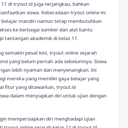
s 11 di tryout.id juga terjangkau, bahkan
manfaatkan siswa. Keberadaan tryout online ini
gin belajar mandiri namun tetap membutuhkan
kses ke berbagai sumber dan alat bantu
pi tantangan akademik di kelas 11.
g semakin pesat kini, tryout online sejarah
iensi yang belum pernah ada sebelumnya. Siswa
ngan lebih nyaman dan menyenangkan. Ini
gi mereka yang memiliki gaya belajar yang
i fitur yang ditawarkan, tryout.id
wa dalam menyiapkan diri untuk ujian dengan
ingin mempersiapkan diri menghadapi ujian
 tryout online sejarah kelas 11 di tryout.id