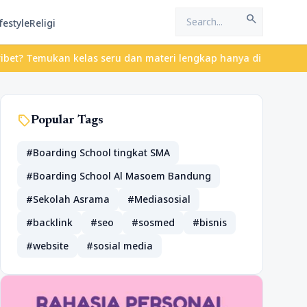
search
festyle
Religi
ukan kelas seru dan materi lengkap hanya di YukBelajar.com. Mula
sell
Popular Tags
#Boarding School tingkat SMA
#Boarding School Al Masoem Bandung
#Sekolah Asrama
#Mediasosial
#backlink
#seo
#sosmed
#bisnis
#website
#sosial media