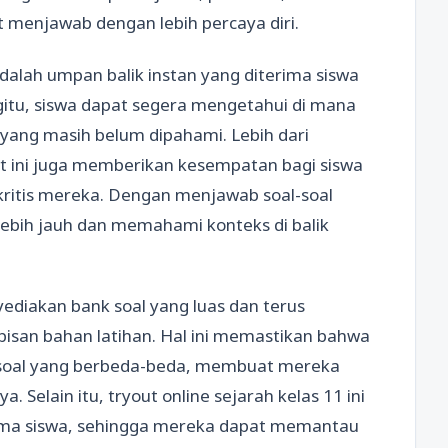
t menjawab dengan lebih percaya diri.
 adalah umpan balik instan yang diterima siswa
gitu, siswa dapat segera mengetahui di mana
yang masih belum dipahami. Lebih dari
ut ini juga memberikan kesempatan bagi siswa
ritis mereka. Dengan menjawab soal-soal
 lebih jauh dan memahami konteks di balik
yediakan bank soal yang luas dan terus
abisan bahan latihan. Hal ini memastikan bahwa
si soal yang berbeda-beda, membuat mereka
 Selain itu, tryout online sejarah kelas 11 ini
orma siswa, sehingga mereka dapat memantau