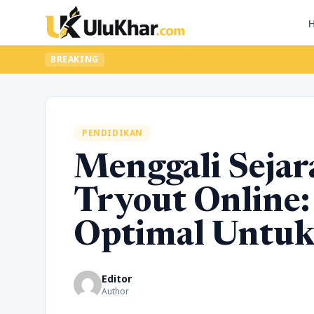
BREAKING
PENDIDIKAN
Menggali Sejar
Tryout Online:
Optimal Untuk
Editor
Author