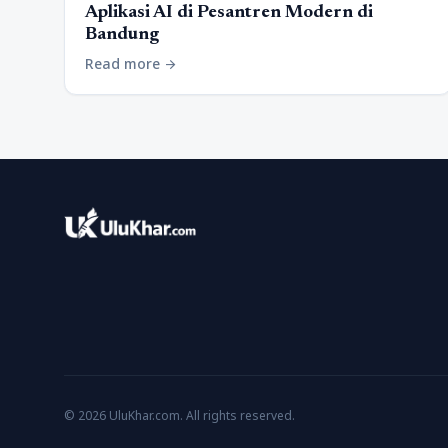
Aplikasi AI di Pesantren Modern di
Bandung
Read more
arrow_forward
© 2026 UluKhar.com. All rights reserved.