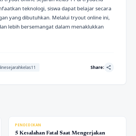
aatkan teknologi, siswa dapat belajar secara
n yang dibutuhkan. Melalui tryout online ini,
i, dan lebih bersemangat dalam menaklukkan
share
linesejarahkelas11
Share:
PENDIDIKAN
5 Kesalahan Fatal Saat Mengerjakan