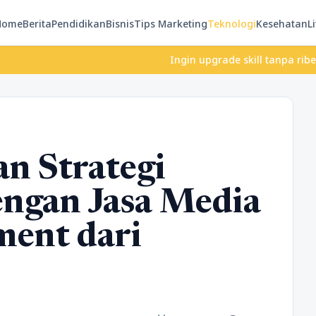
Home
Berita
Pendidikan
Bisnis
Tips Marketing
Teknologi
Kesehatan
Li
Ingin upgrade skill tanpa ribet? Temuka
n Strategi
engan Jasa Media
ment dari
m