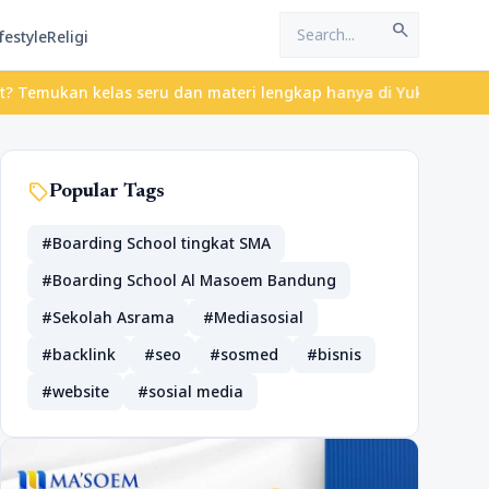
search
festyle
Religi
n kelas seru dan materi lengkap hanya di YukBelajar.com. Mulai l
sell
Popular Tags
#Boarding School tingkat SMA
#Boarding School Al Masoem Bandung
#Sekolah Asrama
#Mediasosial
#backlink
#seo
#sosmed
#bisnis
#website
#sosial media