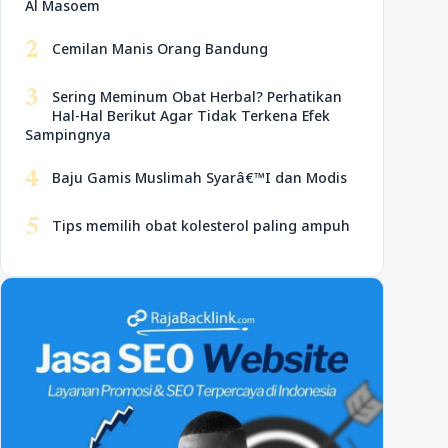
Al Masoem
2
Cemilan Manis Orang Bandung
3
Sering Meminum Obat Herbal? Perhatikan
Hal-Hal Berikut Agar Tidak Terkena Efek
Sampingnya
4
Baju Gamis Muslimah Syarâ€™I dan Modis
5
Tips memilih obat kolesterol paling ampuh