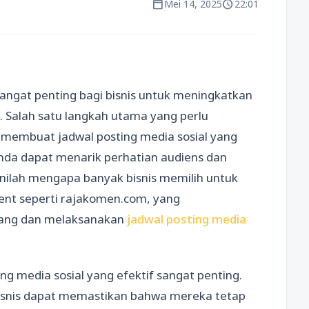
calendar_today
schedule
Mei 14, 2025
22:01
 sangat penting bagi bisnis untuk meningkatkan
. Salah satu langkah utama yang perlu
ah membuat jadwal posting media sosial yang
 Anda dapat menarik perhatian audiens dan
 Inilah mengapa banyak bisnis memilih untuk
nt seperti rajakomen.com, yang
ang dan melaksanakan
jadwal posting media
 media sosial yang efektif sangat penting.
isnis dapat memastikan bahwa mereka tetap