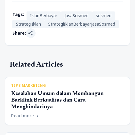
Tags:
IklanBerbayar
JasaSosmed
sosmed
StrategiIklan
StrategiIklanBerbayarJasaSosmed
share
Share:
Related Articles
TIPS MARKETING
Kesalahan Umum dalam Membangun
Backlink Berkualitas dan Cara
Menghindarinya
Read more
arrow_forward