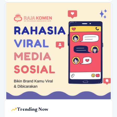
trending_up
Trending Now