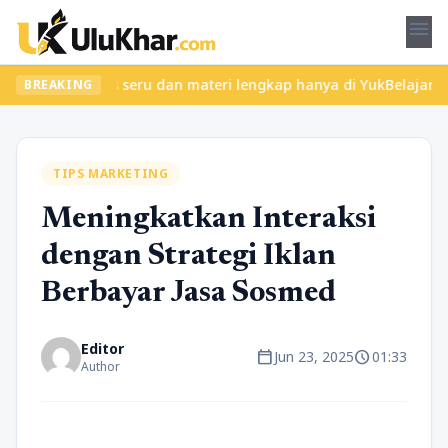
menu
kan kelas seru dan materi lengkap hanya di YukBelajar.com. Mulai
BREAKING
TIPS MARKETING
Meningkatkan Interaksi
dengan Strategi Iklan
Berbayar Jasa Sosmed
Editor
calendar_today
schedule
Jun 23, 2025
01:33
Author