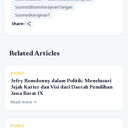
SosmedBisnisKerajinanTangan
SosmedKerajinanT
share
Share:
Related Articles
BISNIS
Jefry Romdonny dalam Politik: Menelusuri
Jejak Karier dan Visi dari Daerah Pemilihan
Jawa Barat IX
Read more
arrow_forward
BISNIS