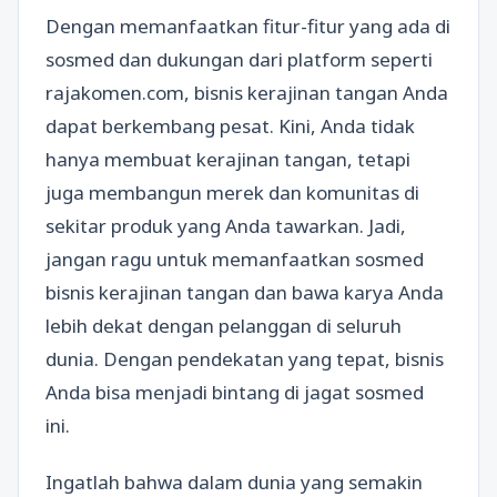
Dengan memanfaatkan fitur-fitur yang ada di
sosmed dan dukungan dari platform seperti
rajakomen.com, bisnis kerajinan tangan Anda
dapat berkembang pesat. Kini, Anda tidak
hanya membuat kerajinan tangan, tetapi
juga membangun merek dan komunitas di
sekitar produk yang Anda tawarkan. Jadi,
jangan ragu untuk memanfaatkan sosmed
bisnis kerajinan tangan dan bawa karya Anda
lebih dekat dengan pelanggan di seluruh
dunia. Dengan pendekatan yang tepat, bisnis
Anda bisa menjadi bintang di jagat sosmed
ini.
Ingatlah bahwa dalam dunia yang semakin