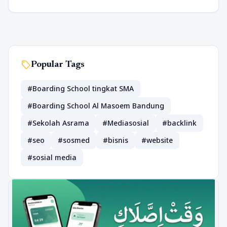
sell
Popular Tags
#Boarding School tingkat SMA
#Boarding School Al Masoem Bandung
#Sekolah Asrama
#Mediasosial
#backlink
#seo
#sosmed
#bisnis
#website
#sosial media