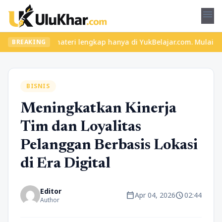
menu
 dan materi lengkap hanya di YukBelajar.com. Mulai langkah sukse
BREAKING
BISNIS
Meningkatkan Kinerja
Tim dan Loyalitas
Pelanggan Berbasis Lokasi
di Era Digital
Editor
calendar_today
schedule
Apr 04, 2026
02:44
Author