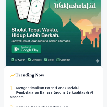
trending_up
Trending Now
1
Mengoptimalkan Potensi Anak Melalui
Pembelajaran Bahasa Inggris Berkualitas di Al
Masoem