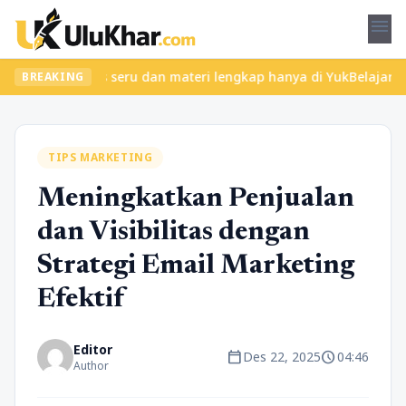
menu
an kelas seru dan materi lengkap hanya di YukBelajar.com. Mulai 
BREAKING
TIPS MARKETING
Meningkatkan Penjualan
dan Visibilitas dengan
Strategi Email Marketing
Efektif
Editor
calendar_today
schedule
Des 22, 2025
04:46
Author