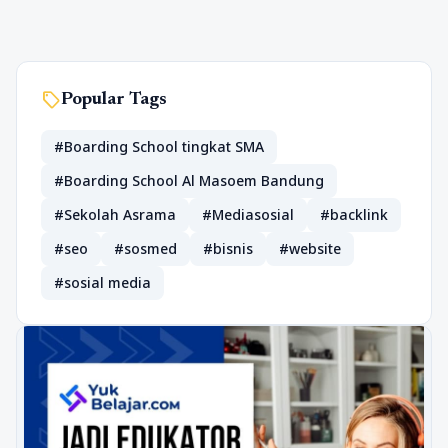
sell
Popular Tags
#Boarding School tingkat SMA
#Boarding School Al Masoem Bandung
#Sekolah Asrama
#Mediasosial
#backlink
#seo
#sosmed
#bisnis
#website
#sosial media