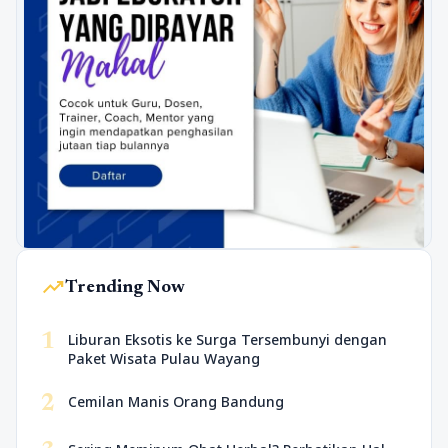
trending_up
Trending Now
1
Liburan Eksotis ke Surga Tersembunyi dengan
Paket Wisata Pulau Wayang
2
Cemilan Manis Orang Bandung