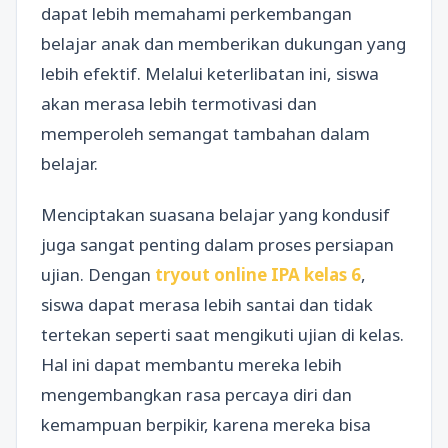
dapat lebih memahami perkembangan
belajar anak dan memberikan dukungan yang
lebih efektif. Melalui keterlibatan ini, siswa
akan merasa lebih termotivasi dan
memperoleh semangat tambahan dalam
belajar.
Menciptakan suasana belajar yang kondusif
juga sangat penting dalam proses persiapan
ujian. Dengan
tryout online IPA kelas 6
,
siswa dapat merasa lebih santai dan tidak
tertekan seperti saat mengikuti ujian di kelas.
Hal ini dapat membantu mereka lebih
mengembangkan rasa percaya diri dan
kemampuan berpikir, karena mereka bisa