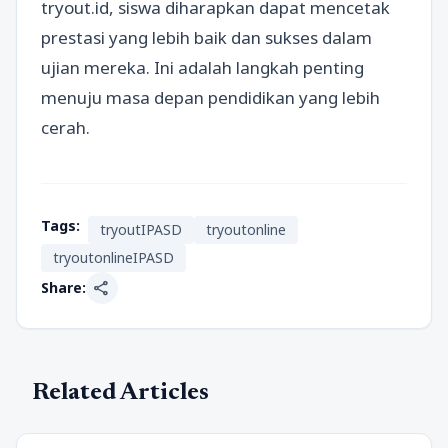
tryout.id, siswa diharapkan dapat mencetak
prestasi yang lebih baik dan sukses dalam
ujian mereka. Ini adalah langkah penting
menuju masa depan pendidikan yang lebih
cerah.
Tags:
tryoutIPASD
tryoutonline
tryoutonlineIPASD
share
Share:
Related Articles