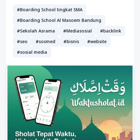
#Boarding School tingkat SMA
#Boarding School Al Masoem Bandung
#Sekolah Asrama
#Mediasosial
#backlink
#seo
#sosmed
#bisnis
#website
#sosial media