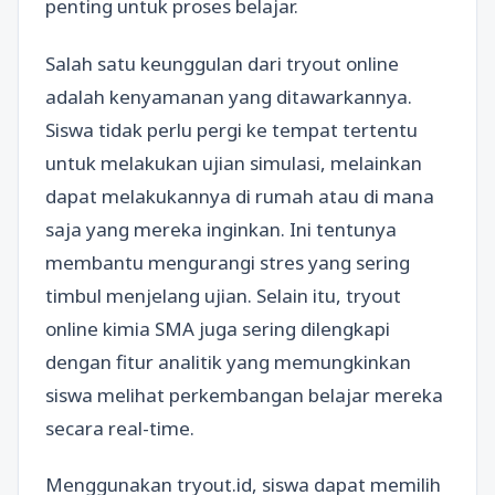
penting untuk proses belajar.
Salah satu keunggulan dari tryout online
adalah kenyamanan yang ditawarkannya.
Siswa tidak perlu pergi ke tempat tertentu
untuk melakukan ujian simulasi, melainkan
dapat melakukannya di rumah atau di mana
saja yang mereka inginkan. Ini tentunya
membantu mengurangi stres yang sering
timbul menjelang ujian. Selain itu, tryout
online kimia SMA juga sering dilengkapi
dengan fitur analitik yang memungkinkan
siswa melihat perkembangan belajar mereka
secara real-time.
Menggunakan tryout.id, siswa dapat memilih