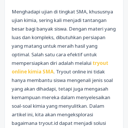
Menghadapi ujian di tingkat SMA, khususnya
ujian kimia, sering kali menjadi tantangan
besar bagi banyak siswa. Dengan materi yang
luas dan kompleks, dibutuhkan persiapan
yang matang untuk meraih hasil yang
optimal. Salah satu cara efektif untuk
mempersiapkan diri adalah melalui
tryout
online kimia SMA
. Tryout online ini tidak
hanya membantu siswa mengenali jenis soal
yang akan dihadapi, tetapi juga mengasah
kemampuan mereka dalam menyelesaikan
soal-soal kimia yang menyulitkan. Dalam
artikel ini, kita akan mengeksplorasi
bagaimana tryout.id dapat menjadi solusi