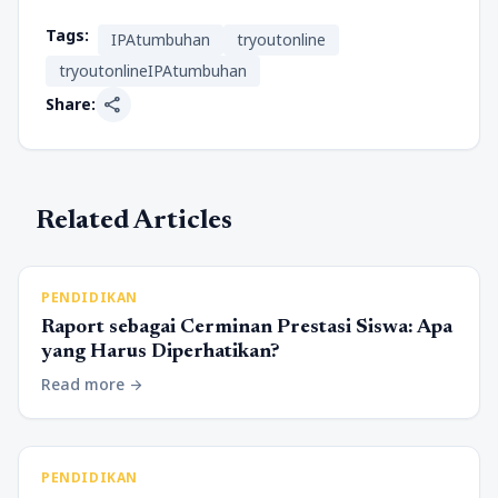
Tags:
IPAtumbuhan
tryoutonline
tryoutonlineIPAtumbuhan
share
Share:
Related Articles
PENDIDIKAN
Raport sebagai Cerminan Prestasi Siswa: Apa
yang Harus Diperhatikan?
Read more
arrow_forward
PENDIDIKAN