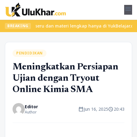
menu
an kelas seru dan materi lengkap hanya di YukBelajar.com. Mulai 
BREAKING
PENDIDIKAN
Meningkatkan Persiapan
Ujian dengan Tryout
Online Kimia SMA
Editor
calendar_today
schedule
Jun 16, 2025
20:43
Author