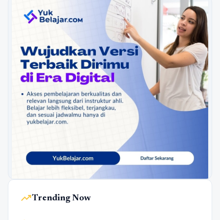
trending_up
Trending Now