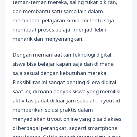
teman-teman mereka, saling tukar pikiran,
dan membantu satu sama lain dalam
memahami pelajaran kimia. Ini tentu saja
membuat proses belajar menjadi lebih
menarik dan menyenangkan.
Dengan memanfaatkan teknologi digital,
siswa bisa belajar kapan saja dan di mana
saja sesuai dengan kebutuhan mereka.
Fleksibilitas ini sangat penting di era digital
saat ini, di mana banyak siswa yang memiliki
aktivitas padat di luar jam sekolah. Tryout.id
memberikan solusi praktis dalam
menyediakan tryout online yang bisa diakses
di berbagai perangkat, seperti smartphone