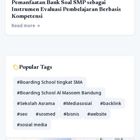
Pemanfaatan Bank Soal SMP sebagai
Instrumen Evaluasi Pembelajaran Berbasis
Kompetensi
Read more
arrow_forward
sell
Popular Tags
#Boarding School tingkat SMA
#Boarding School Al Masoem Bandung
#Sekolah Asrama
#Mediasosial
#backlink
#seo
#sosmed
#bisnis
#website
#sosial media