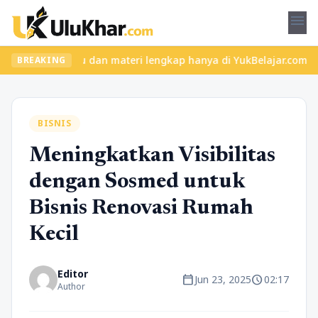
menu
kelas seru dan materi lengkap hanya di YukBelajar.com. Mulai lan
BREAKING
BISNIS
Meningkatkan Visibilitas
dengan Sosmed untuk
Bisnis Renovasi Rumah
Kecil
Editor
calendar_today
schedule
Jun 23, 2025
02:17
Author