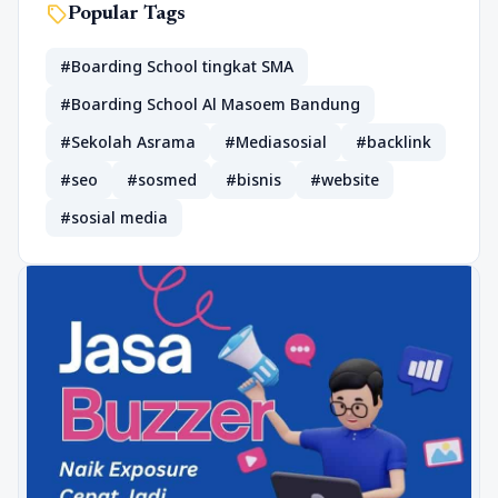
sell
Popular Tags
#Boarding School tingkat SMA
#Boarding School Al Masoem Bandung
#Sekolah Asrama
#Mediasosial
#backlink
#seo
#sosmed
#bisnis
#website
#sosial media