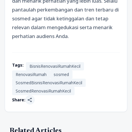
dan menarik perhatian yang lebih luas. Selalu
pantaulah perkembangan dan tren terbaru di
sosmed agar tidak ketinggalan dan tetap
relevan dalam mengedukasi serta menarik
perhatian audiens Anda.
Tags:
BisnisRenovasiRumahKecil
RenovasiRumah
sosmed
SosmedBisnisRenovasiRumahKecil
SosmedRenovasiRumahKecil
share
Share:
Related Articles