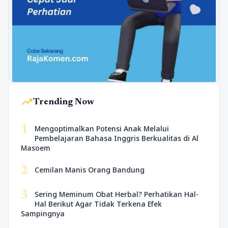
trending_up
Trending Now
1
Mengoptimalkan Potensi Anak Melalui
Pembelajaran Bahasa Inggris Berkualitas di Al
Masoem
2
Cemilan Manis Orang Bandung
3
Sering Meminum Obat Herbal? Perhatikan Hal-
Hal Berikut Agar Tidak Terkena Efek
Sampingnya