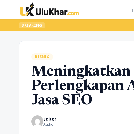
BREAKING
BISNIS
Meningkatkan V
Perlengkapan 
Jasa SEO
Editor
Author