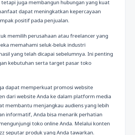
 tetapi juga membangun hubungan yang kuat
rmanfaat dapat meningkatkan kepercayaan
mpak positif pada penjualan.
uk memilih perusahaan atau freelancer yang
reka memahami seluk-beluk industri
sil yang telah dicapai sebelumnya. Ini penting
gan kebutuhan serta target pasar toko
juga dapat memperkuat promosi website
en dari website Anda ke dalam platform media
apat membantu menjangkau audiens yang lebih
an informatif, Anda bisa menarik perhatian
engunjungi toko online Anda. Melalui konten
zz seputar produk yang Anda tawarkan.