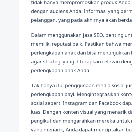
tidak hanya mempromosikan produk Anda,
dengan audiens Anda. Informasi yang be
pelanggan, yang pada akhirnya akan berda
Dalam menggunakan jasa SEO, penting unt
memiliki reputasi baik. Pastikan bahwa me
perlengkapan anak dan bisa menunjukkan ha
agar strategi yang diterapkan relevan den
perlengkapan anak Anda.
Tak hanya itu, penggunaan media sosial 
perlengkapan bayi. Mengintegrasikan kont
sosial seperti Instagram dan Facebook d
luas. Dengan konten visual yang menarik d
pengikut dan mengarahkan mereka untuk m
yang menarik, Anda dapat menciptakan bu