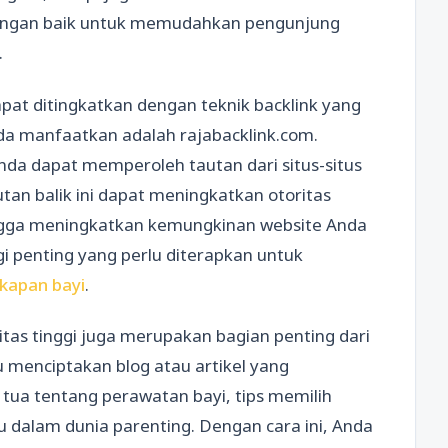
dengan baik untuk memudahkan pengunjung
.
pat ditingkatkan dengan teknik backlink yang
nda manfaatkan adalah rajabacklink.com.
da dapat memperoleh tautan dari situs-situs
utan balik ini dapat meningkatkan otoritas
ingga meningkatkan kemungkinan website Anda
egi penting yang perlu diterapkan untuk
kapan bayi
.
litas tinggi juga merupakan bagian penting dari
u menciptakan blog atau artikel yang
tua tentang perawatan bayi, tips memilih
u dalam dunia parenting. Dengan cara ini, Anda