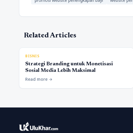
promosi website perlengkapan bayi
website per
Related Articles
BISNIS
Strategi Branding untuk Monetisasi
Sosial Media Lebih Maksimal
Read more
arrow_forward