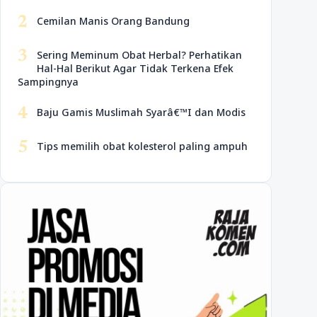
2
Cemilan Manis Orang Bandung
3
Sering Meminum Obat Herbal? Perhatikan
Hal-Hal Berikut Agar Tidak Terkena Efek
Sampingnya
4
Baju Gamis Muslimah Syarâ€™I dan Modis
5
Tips memilih obat kolesterol paling ampuh