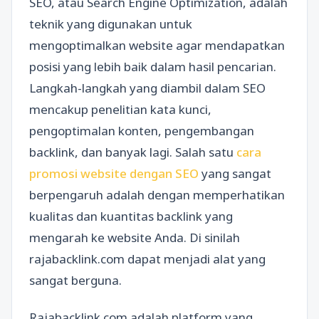
SEO, atau Search Engine Optimization, adalah
teknik yang digunakan untuk
mengoptimalkan website agar mendapatkan
posisi yang lebih baik dalam hasil pencarian.
Langkah-langkah yang diambil dalam SEO
mencakup penelitian kata kunci,
pengoptimalan konten, pengembangan
backlink, dan banyak lagi. Salah satu
cara
promosi website dengan SEO
yang sangat
berpengaruh adalah dengan memperhatikan
kualitas dan kuantitas backlink yang
mengarah ke website Anda. Di sinilah
rajabacklink.com dapat menjadi alat yang
sangat berguna.
Rajabacklink.com adalah platform yang