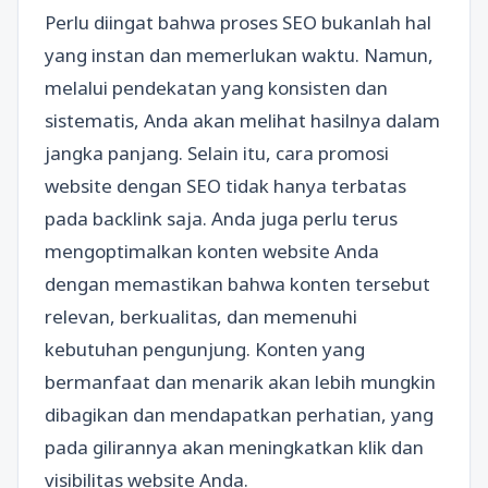
Perlu diingat bahwa proses SEO bukanlah hal
yang instan dan memerlukan waktu. Namun,
melalui pendekatan yang konsisten dan
sistematis, Anda akan melihat hasilnya dalam
jangka panjang. Selain itu, cara promosi
website dengan SEO tidak hanya terbatas
pada backlink saja. Anda juga perlu terus
mengoptimalkan konten website Anda
dengan memastikan bahwa konten tersebut
relevan, berkualitas, dan memenuhi
kebutuhan pengunjung. Konten yang
bermanfaat dan menarik akan lebih mungkin
dibagikan dan mendapatkan perhatian, yang
pada gilirannya akan meningkatkan klik dan
visibilitas website Anda.