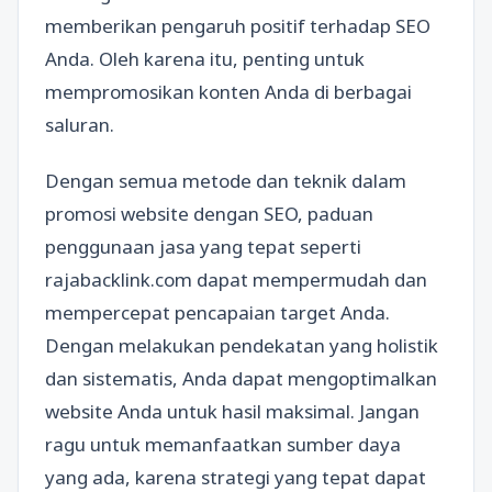
memberikan pengaruh positif terhadap SEO
Anda. Oleh karena itu, penting untuk
mempromosikan konten Anda di berbagai
saluran.
Dengan semua metode dan teknik dalam
promosi website dengan SEO, paduan
penggunaan jasa yang tepat seperti
rajabacklink.com dapat mempermudah dan
mempercepat pencapaian target Anda.
Dengan melakukan pendekatan yang holistik
dan sistematis, Anda dapat mengoptimalkan
website Anda untuk hasil maksimal. Jangan
ragu untuk memanfaatkan sumber daya
yang ada, karena strategi yang tepat dapat